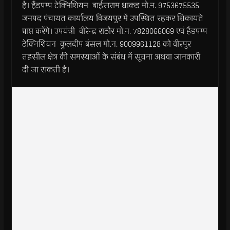
है। हैंडपम्प टेक्निशियन बाईसराम धाकड मो.न. 9753675535
जनपद पंचायत कार्यालय विजयपुर में उपस्थित रहकर शिकायते
प्राप्त करेंगे। उपयंत्री वीरेन्द्र राठौर मो.न. 7828066069 एवं हैंडपम्प
टेक्निशियन कुलदीप बंसल मो.न. 9009961128 को वीरपुर
तहसील क्षेत्र की समस्याओं के संबंध में सूचना अथवा जानकारी
दी जा सकती है।