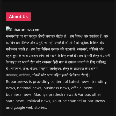
n
n
d
n
e
d
d
o
d
w
o
o
w
o
w
w
w
)
w
i
About Us
)
)
)
n
d
o
w
)
मध्यप्रदेश का एक प्रमुख हिन्दी समाचार पोर्टल है | हम निष्पक्ष और स्वतंत्र हैं, और
हर दिन हम विशिष्ट और अनूठी सामग्री बनाते हैं जो लोगों को सूचित, शिक्षित और
मनोरंजन करती है। हम ऐसा विभिन्न प्रकार की घटनाओं, समाचारों, नीतियों और
बहुत कुछ के साथ अद्यतन लोगों को रखने के लिए करते हैं। हम द्विभाषी क्षेत्र में अपनी
वेबसाइट पर अपनी सेवा और समाचार हिंदी भाषा में उपलब्ध कराने के लिए प्रतिबद्ध
हैं। समाचार, खेल, मौसम, राष्ट्रीय कार्यक्रम, क्षेत्र के आसपास के स्थानीय
कार्यक्रम, मनोरंजन, नौकरी और अन्य सहित हमारी डिजिटल सेवाएं।
Rubarunews is providing content of Latest news, trending
news, national news, business news, official news,
busniess news, Madhya pradesh news & Various other
state news, Political news, Youtube channel Rubarunews
and google web stories.