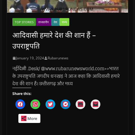
TOP STORIES
ताजातरीन
देश
राज्य
आदिवासी हमारे देश की शान हैं –
उपराष्ट्रपति
January 19, 2024
Rubarunews
नईदिल्ली .Desk/ @www.rubarunewsworld.com>>भारत
के उपराष्ट्रपति जगदीप धनखड़ ने आज कहा कि आदिवासी हमारे
देश की शान हैं। छत्तीसगढ़ और मध्य
Share this:
C
C
C
C
C
C
l
l
l
l
l
l
i
i
i
i
i
i
c
c
c
c
c
c
More
k
k
k
k
k
k
t
t
t
t
t
t
o
o
o
o
o
o
s
s
s
s
p
e
h
h
h
h
r
m