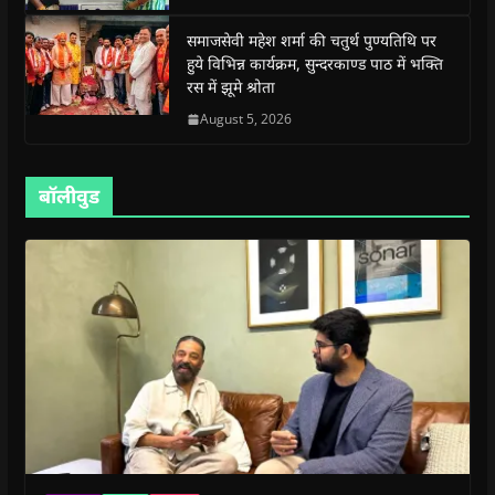
e
e
w
e
s
w
w
w
w
i
समाजसेवी महेश शर्मा की चतुर्थ पुण्यतिथि पर
w
w
i
w
n
i
i
n
i
n
हुये विभिन्न कार्यक्रम, सुन्दरकाण्ड पाठ में भक्ति
n
n
d
n
e
d
d
o
d
w
रस में झूमे श्रोता
o
o
w
o
w
w
w
)
w
i
August 5, 2026
)
)
)
n
d
o
w
)
बॉलीवुड