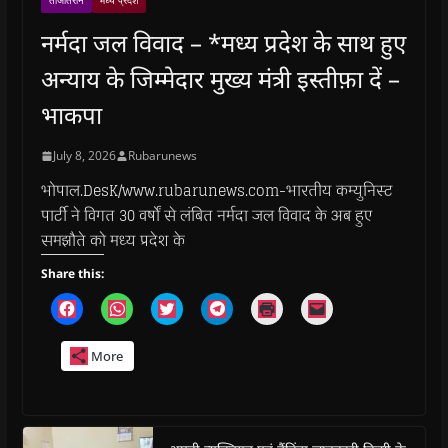
ताजातरीन
मध्य प्रदेश
नर्मदा जल विवाद – *मध्य प्रदेश के साथ हुए
अन्याय के जिम्मेदार मुख्य मंत्री इस्तीफ़ा दें –
भाकपा
July 8, 2026
Rubarunews
भोपाल.DesK/www.rubarunews.com-भारतीय कम्युनिस्ट
पार्टी ने विगत 30 वर्षों से लंबित नर्मदा जल विवाद के अब हुए
समझौते को मध्य प्रदेश के
Share this:
C
C
C
C
C
C
l
l
l
l
l
l
i
i
i
i
i
i
c
c
c
c
c
c
More
k
k
k
k
k
k
t
t
t
t
t
t
o
o
o
o
o
o
s
s
s
s
p
e
h
h
h
h
r
m
a
a
a
a
i
a
r
r
r
r
n
i