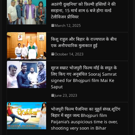
e
e
अठरंगी दुल्हनिया’ को फ़िल्मी हस्तियों ने की
e
e
t
l
o
o
o
o
(
a
सरहाना, 15 मार्च शाम 6 बजे होगा वर्ल्ड
n
n
n
n
O
l
F
W
T
T
p
i
टेलीविजन प्रीमियर
a
h
w
e
e
n
c
a
i
l
n
k
March 12, 2025
e
t
t
e
s
t
b
s
t
g
i
o
o
A
e
r
n
a
किशु राहुल और बिहार के राज्यपाल के बीच
o
p
r
a
n
f
k
p
(
m
e
r
एक अनौपचारिक मुलाकात हुई
(
(
O
(
w
i
O
O
p
O
w
e
October 14, 2023
p
p
e
p
i
n
e
e
n
e
n
d
n
n
s
n
d
(
s
s
i
s
o
O
सूरज सम्राट भोजपुरी फिल्म माॅंई के सपूत के
i
i
n
i
w
p
लिए किए गए अनुबंधित Sooraj Samrat
n
n
n
n
)
e
n
n
e
n
n
signed for Bhojpuri film Mai Ke
e
e
w
e
s
w
w
w
w
i
Saput
w
w
i
w
n
i
i
n
i
n
June 23, 2023
n
n
d
n
e
d
d
o
d
w
o
o
w
o
w
भोजपुरी फिल्म पैजनिया का मुहूर्त संपन्न,शूटिंग
w
w
)
w
i
)
)
)
n
बिहार में बहुत जल्द Bhojpuri film
d
Paijania’s auspicious time is over,
o
w
shooting very soon in Bihar
)