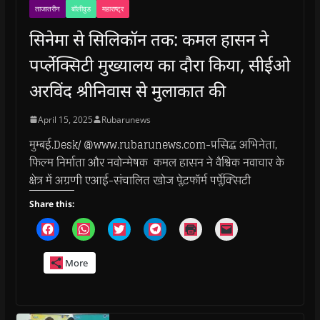
ताजातरीन
बॉलीवुड
महाराष्ट्र
सिनेमा से सिलिकॉन तक: कमल हासन ने
पर्प्लेक्सिटी मुख्यालय का दौरा किया, सीईओ
अरविंद श्रीनिवास से मुलाकात की
April 15, 2025
Rubarunews
मुम्बई.Desk/ @www.rubarunews.com-प्रसिद्ध अभिनेता,
फिल्म निर्माता और नवोन्मेषक कमल हासन ने वैश्विक नवाचार के
क्षेत्र में अग्रणी एआई-संचालित खोज प्लेटफॉर्म पर्प्लेक्सिटी
Share this:
C
C
C
C
C
C
l
l
l
l
l
l
i
i
i
i
i
i
c
c
c
c
c
c
More
k
k
k
k
k
k
t
t
t
t
t
t
o
o
o
o
o
o
s
s
s
s
p
e
h
h
h
h
r
m
a
a
a
a
i
a
r
r
r
r
n
i