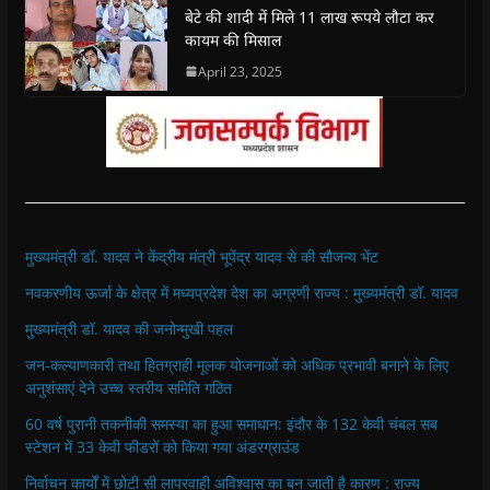
e
e
n
e
n
d
बेटे की शादी में मिले 11 लाख रूपये लौटा कर
n
n
s
n
d
(
s
s
i
s
o
O
कायम की मिसाल
i
i
n
i
w
p
n
n
n
n
)
e
April 23, 2025
n
n
e
n
n
e
e
w
e
s
w
w
w
w
i
w
w
i
w
n
i
i
n
i
n
n
n
d
n
e
d
d
o
d
w
o
o
w
o
w
w
w
)
w
i
)
)
)
n
d
o
w
मुख्यमंत्री डॉ. यादव ने केंद्रीय मंत्री भूपेंद्र यादव से की सौजन्य भेंट
)
नवकरणीय ऊर्जा के क्षेत्र में मध्यप्रदेश देश का अग्रणी राज्य : मुख्यमंत्री डॉ. यादव
मुख्यमंत्री डॉ. यादव की जनोन्मुखी पहल
जन-कल्याणकारी तथा हितग्राही मूलक योजनाओं को अधिक प्रभावी बनाने के लिए
अनुशंसाएं देने उच्च स्तरीय समिति गठित
60 वर्ष पुरानी तकनीकी समस्या का हुआ समाधान: इंदौर के 132 केवी चंबल सब
स्टेशन में 33 केवी फीडरों को किया गया अंडरग्राउंड
निर्वाचन कार्यों में छोटी सी लापरवाही अविश्वास का बन जाती है कारण : राज्य