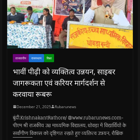
ताजातरीन
राजस्थान
शिक्षा
भावीं पीढ़ी को व्यक्तित्व उन्नयन, साइबर
जागरूकता एवं करियर मार्गदर्शन से
करवाया रूबरू
December 21, 2025
Rubarunews
बूंदी.KrishnakantRathore/ @www.rubarunews.com-
पीएम श्री राजकीय उच्च माध्यमिक विद्यालय, धोवड़ा में विद्यार्थियों के
सर्वांगीण विकास को दृष्टिगत रखते हुए व्यक्तित्व उन्नयन, शैक्षिक