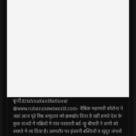
बून्दी.KrishnaKantRathore/
@www.rubarunewsworld.com- वैश्विक महामारी कोरोना ने
जहां आज पूरे विश्व समुदाय को झकझोर दिया है वहीं हमारे देश के
कुछ राज्यों में पक्षियों में पांव पसारती बर्ड-फ्लू बीमारी ने सभी को
सकते में ला दिया है। आमतौर पर इंसानी बस्तियों व सुदूर जंगलों