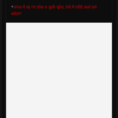
*
जंगल में रह गए धोक व जूली-फ्लोरा, ऐसे में परिंदे कहां करे
बसेरा*