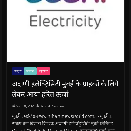
गैजेट्स
बिजनेस
महाराष्ट्र
अदाणी इलेक्ट्रिसिटी मुंबई के ग्राहकों के लिये
लेकर आया हरित ऊर्जा
April 8, 2021
Umesh Saxena
मुंबई.Desk/ @www.rubarunewsworld.com>> मुंबई का
सबसे बड़ा बिजली वितरक अदाणी इलेक्ट्रिसिटी मुंबई लिमिटेड
(Adani Electricity Mumbai Limitedएईएमएल) मुंबई द्वारा