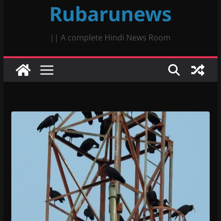
Rubarunews
|| A complete Hindi News Room