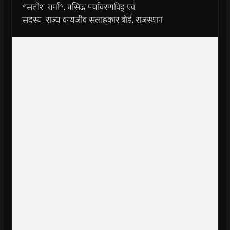
*सतीश शर्मा*, प्रसिद्ध पर्यावरणविद् एवं
सदस्य, राज्य वन्यजीव सलाहकार बोर्ड, राजस्थान