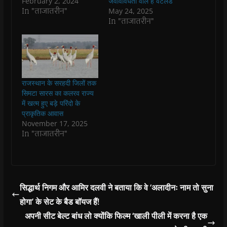
February 2, 2024
जैवविविधता वाले है वेटलेंड
(
(
O
(
w
i
O
O
p
O
w
e
In "ताजातरीन"
May 24, 2025
p
p
e
p
i
n
In "ताजातरीन"
e
e
n
e
n
d
n
n
s
n
d
(
s
s
i
s
o
O
i
i
n
i
w
p
n
n
n
n
)
e
n
n
e
n
n
e
e
w
e
s
w
w
w
w
i
w
w
i
w
n
i
i
n
i
n
राजस्थान के सरहदी जिलों तक
n
n
d
n
e
सिमटा सारस का कलरव राज्य
d
d
o
d
w
o
o
w
o
w
में खत्म हुए बड़े परिंदो के
w
w
)
w
i
प्राकृतिक आवास
)
)
)
n
d
November 17, 2025
o
In "ताजातरीन"
w
)
सिद्धार्थ निगम और आमिर दलवी ने बताया कि वे ‘अलादीनः नाम तो सुना
होगा’ के सेट के बैड बॉयज हैं!
अपनी सीट बेल्ट बांध लो क्योंकि फिल्म ‘खाली पीली में करना है एक