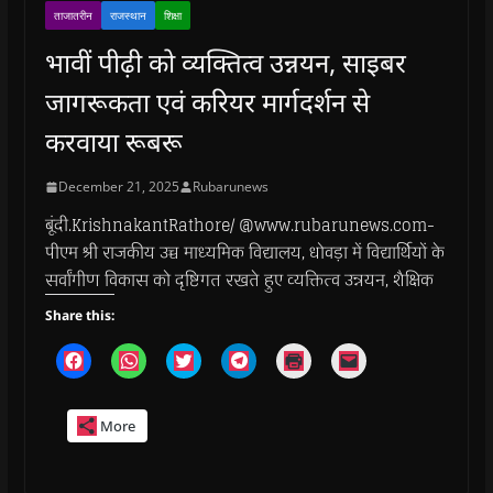
ताजातरीन
राजस्थान
शिक्षा
भावीं पीढ़ी को व्यक्तित्व उन्नयन, साइबर
जागरूकता एवं करियर मार्गदर्शन से
करवाया रूबरू
December 21, 2025
Rubarunews
बूंदी.KrishnakantRathore/ @www.rubarunews.com-
पीएम श्री राजकीय उच्च माध्यमिक विद्यालय, धोवड़ा में विद्यार्थियों के
सर्वांगीण विकास को दृष्टिगत रखते हुए व्यक्तित्व उन्नयन, शैक्षिक
Share this:
C
C
C
C
C
C
l
l
l
l
l
l
i
i
i
i
i
i
c
c
c
c
c
c
k
k
k
k
k
k
More
t
t
t
t
t
t
o
o
o
o
o
o
s
s
s
s
p
e
h
h
h
h
r
m
a
a
a
a
i
a