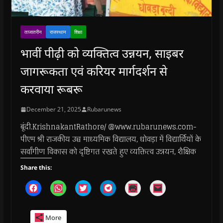
ताजातरीन
राजस्थान
शिक्षा
भावीं पीढ़ी को व्यक्तित्व उन्नयन, साइबर
जागरूकता एवं करियर मार्गदर्शन से
करवाया रूबरू
December 21, 2025
Rubarunews
बूंदी.KrishnakantRathore/ @www.rubarunews.com-
पीएम श्री राजकीय उच्च माध्यमिक विद्यालय, धोवड़ा में विद्यार्थियों के
सर्वांगीण विकास को दृष्टिगत रखते हुए व्यक्तित्व उन्नयन, शैक्षिक
Share this:
C
C
C
C
C
C
l
l
l
l
l
l
i
i
i
i
i
i
c
c
c
c
c
c
k
k
k
k
k
k
More
t
t
t
t
t
t