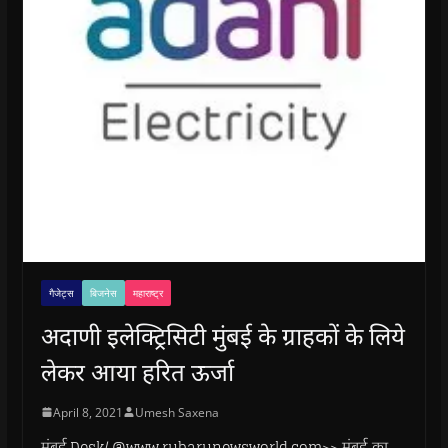
गैजेट्स
बिजनेस
महाराष्ट्र
अदाणी इलेक्ट्रिसिटी मुंबई के ग्राहकों के लिये
लेकर आया हरित ऊर्जा
April 8, 2021
Umesh Saxena
मुंबई.Desk/ @www.rubarunewsworld.com>> मुंबई का