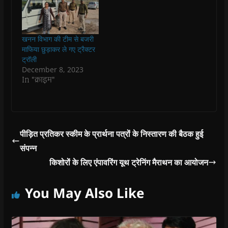
n
n
d
n
e
d
d
o
d
w
o
o
w
o
w
w
w
)
w
i
)
)
)
n
d
खनन विभाग की टीम से बजरी
o
माफिया छुड़ाकर ले गए ट्रैक्टर
w
)
ट्रॉली
December 8, 2023
In "क्राइम"
पीड़ित प्रतिकर स्कीम के प्रार्थना पत्रों के निस्तारण की बैठक हुई
संपन्न
किशोरों के लिए एंपावरिंग यूथ ट्रेनिंग मैराथन का आयोजन
You May Also Like