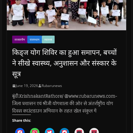
ताजातरीन
राजस्थान
स्वास्थ्य
किड्ज योग शिविर का हुआ समापन, बच्चों
ने सीखे स्वास्थ्य, अनुशासन और संस्कार के
सूत्र
June 19, 2026
Rubarunews
बूंदी.KrishnakantRathore/ @www.rubarunews.com-
जिला प्रशासन एवं श्रीजी योगशाला की ओर से अंतर्राष्ट्रीय योग
दिवस काउंटडाउन अभियान के तहत खेल संकुल में
Share this:
C
C
C
C
C
C