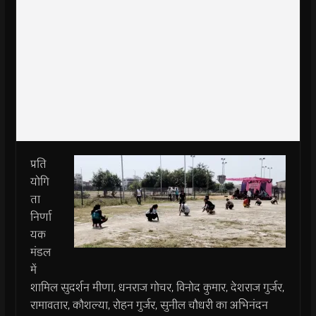
प्रति
योगि
ता
निर्णा
यक
मंडल
में
शामिल सुदर्शन मीणा, धनराज गोचर, विनोद कुमार, देशराज गुर्जर,
रामावतार, कौशल्या, रोहन गुर्जर, सुनील चौधरी का अभिनंदन