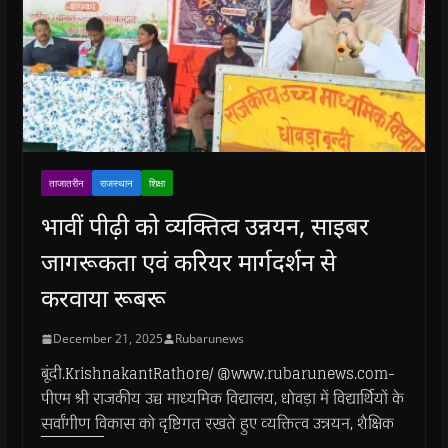
ताजातरीन
राजस्थान
शिक्षा
भावीं पीढ़ी को व्यक्तित्व उन्नयन, साइबर
जागरूकता एवं करियर मार्गदर्शन से
करवाया रूबरू
December 21, 2025
Rubarunews
बूंदी.KrishnakantRathore/ @www.rubarunews.com-
पीएम श्री राजकीय उच्च माध्यमिक विद्यालय, धोवड़ा में विद्यार्थियों के
सर्वांगीण विकास को दृष्टिगत रखते हुए व्यक्तित्व उन्नयन, शैक्षिक