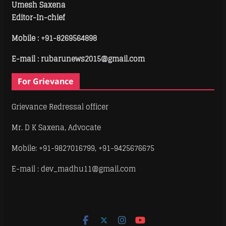
Umesh Saxena
Editor-In-chief
Mobile :
+91-8269564898
E-mail : rubarunews2015@gmail.com
For Grievance
Grievance Redressal officer
Mr. D K Saxena, Advocate
Mobile: +91-9827016799, +91-9425676675
E-mail : dev_madhu11@gmail.com