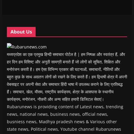
e
e
w
e
s
w
w
w
w
i
w
w
i
w
n
i
i
n
i
n
n
n
d
n
e
d
d
o
d
w
o
o
w
o
w
w
w
)
w
i
About Us
)
)
)
n
d
o
w
)
मध्यप्रदेश का एक प्रमुख हिन्दी समाचार पोर्टल है | हम निष्पक्ष और स्वतंत्र हैं, और
हर दिन हम विशिष्ट और अनूठी सामग्री बनाते हैं जो लोगों को सूचित, शिक्षित और
मनोरंजन करती है। हम ऐसा विभिन्न प्रकार की घटनाओं, समाचारों, नीतियों और
बहुत कुछ के साथ अद्यतन लोगों को रखने के लिए करते हैं। हम द्विभाषी क्षेत्र में अपनी
वेबसाइट पर अपनी सेवा और समाचार हिंदी भाषा में उपलब्ध कराने के लिए प्रतिबद्ध
हैं। समाचार, खेल, मौसम, राष्ट्रीय कार्यक्रम, क्षेत्र के आसपास के स्थानीय
कार्यक्रम, मनोरंजन, नौकरी और अन्य सहित हमारी डिजिटल सेवाएं।
Rubarunews is providing content of Latest news, trending
news, national news, business news, official news,
busniess news, Madhya pradesh news & Various other
state news, Political news, Youtube channel Rubarunews