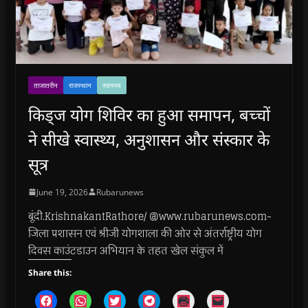
ताजातरीन
राजस्थान
स्वास्थ्य
किड्ज योग शिविर का हुआ समापन, बच्चों
ने सीखे स्वास्थ्य, अनुशासन और संस्कार के
सूत्र
June 19, 2026
Rubarunews
बूंदी.KrishnakantRathore/ @www.rubarunews.com-
जिला प्रशासन एवं श्रीजी योगशाला की ओर से अंतर्राष्ट्रीय योग
दिवस काउंटडाउन अभियान के तहत खेल संकुल में
Share this:
C
C
C
C
C
C
l
l
l
l
l
l