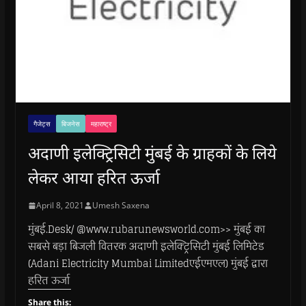
गैजेट्स
बिजनेस
महाराष्ट्र
अदाणी इलेक्ट्रिसिटी मुंबई के ग्राहकों के लिये
लेकर आया हरित ऊर्जा
April 8, 2021
Umesh Saxena
मुंबई.Desk/ @www.rubarunewsworld.com>> मुंबई का
सबसे बड़ा बिजली वितरक अदाणी इलेक्ट्रिसिटी मुंबई लिमिटेड
(Adani Electricity Mumbai Limitedएईएमएल) मुंबई द्वारा
हरित ऊर्जा
Share this: