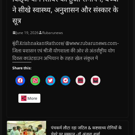
ने सीखे स्वास्थ्य, अनुशासन और संस्कार के
सूत्र
June 19, 2026
Rubarunews
बूंदी.KrishnakantRathore/ @www.rubarunews.com-
जिला प्रशासन एवं श्रीजी योगशाला की ओर से अंतर्राष्ट्रीय योग
दिवस काउंटडाउन अभियान के तहत खेल संकुल में
Share this:
C
C
C
C
C
C
l
l
l
l
l
l
i
i
i
i
i
i
c
c
c
c
c
c
k
k
k
k
k
k
More
t
t
t
t
t
t
o
o
o
o
o
o
s
s
s
s
p
e
h
h
h
h
r
m
a
a
a
a
i
a
r
r
r
r
n
i
e
e
e
e
t
l
o
o
o
o
(
a
पंचकर्म लौटा रहा जटिल & कष्टसाध्य रोगियों के
n
n
n
n
O
l
चेहरे पर मुस्कान -डॉ अंजना शर्मा
F
W
T
T
p
i