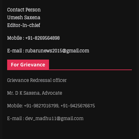
Contact Person
Umesh Saxena
Editor-In-chief
Mobile :
+91-8269564898
E-mail : rubarunews2015@gmail.com
For Grievance
Grievance Redressal officer
Mr. D K Saxena, Advocate
Mobile: +91-9827016799, +91-9425676675
E-mail : dev_madhu11@gmail.com