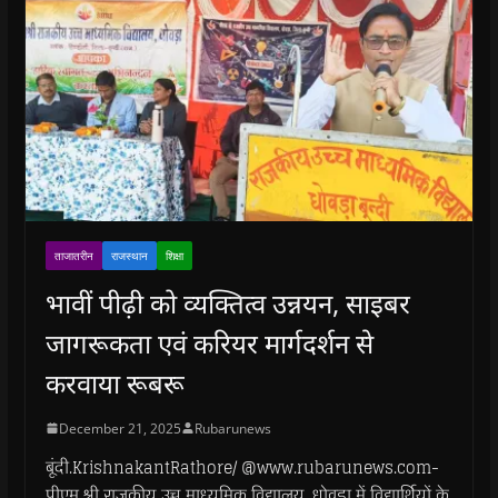
ताजातरीन
राजस्थान
शिक्षा
भावीं पीढ़ी को व्यक्तित्व उन्नयन, साइबर
जागरूकता एवं करियर मार्गदर्शन से
करवाया रूबरू
December 21, 2025
Rubarunews
बूंदी.KrishnakantRathore/ @www.rubarunews.com-
पीएम श्री राजकीय उच्च माध्यमिक विद्यालय, धोवड़ा में विद्यार्थियों के