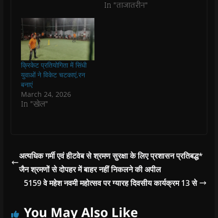
In "ताजातरीन"
e
e
n
e
n
d
n
n
s
n
d
(
s
s
i
s
o
O
i
i
n
i
w
p
n
n
n
n
)
e
n
n
e
n
n
e
e
w
e
s
w
w
w
w
i
w
w
i
w
n
i
i
n
i
n
क्रिकेट प्रतियोगिता में सिंधी
n
n
d
n
e
युवाओं ने विकेट चटकाएं,रन
d
d
o
d
w
o
o
w
o
w
बनाएं
w
w
)
w
i
March 24, 2026
)
)
)
n
d
In "खेल"
o
w
)
अत्यधिक गर्मी एवं हीटवेब से श्रमण सुरक्षा के लिए प्रशासन प्रतिबद्ध*
जैन श्रमणों से दोपहर में बाहर नहीं निकलने की अपील
5159 वे महेश नवमी महोत्सव पर ग्यारह दिवसीय कार्यक्रम 13 से
You May Also Like