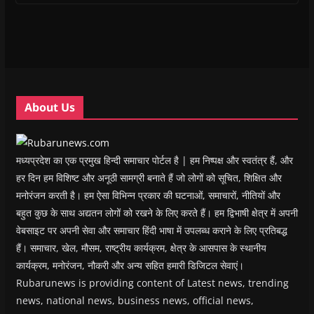
i
i
n
i
w
p
n
n
n
n
)
e
n
n
e
n
n
e
e
w
e
s
w
w
w
w
i
w
w
i
w
n
i
i
n
i
n
n
n
d
n
e
d
d
o
d
w
o
o
w
o
w
w
w
)
w
i
About Us
)
)
)
n
d
o
w
)
मध्यप्रदेश का एक प्रमुख हिन्दी समाचार पोर्टल है | हम निष्पक्ष और स्वतंत्र हैं, और
हर दिन हम विशिष्ट और अनूठी सामग्री बनाते हैं जो लोगों को सूचित, शिक्षित और
मनोरंजन करती है। हम ऐसा विभिन्न प्रकार की घटनाओं, समाचारों, नीतियों और
बहुत कुछ के साथ अद्यतन लोगों को रखने के लिए करते हैं। हम द्विभाषी क्षेत्र में अपनी
वेबसाइट पर अपनी सेवा और समाचार हिंदी भाषा में उपलब्ध कराने के लिए प्रतिबद्ध
हैं। समाचार, खेल, मौसम, राष्ट्रीय कार्यक्रम, क्षेत्र के आसपास के स्थानीय
कार्यक्रम, मनोरंजन, नौकरी और अन्य सहित हमारी डिजिटल सेवाएं।
Rubarunews is providing content of Latest news, trending
news, national news, business news, official news,