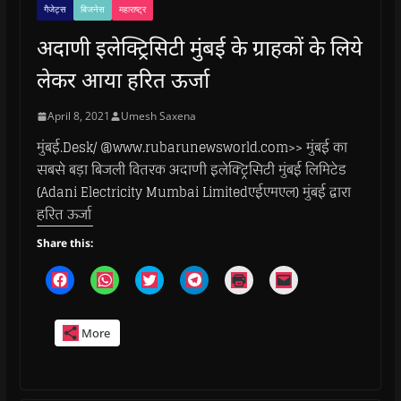
गैजेट्स
बिजनेस
महाराष्ट्र
अदाणी इलेक्ट्रिसिटी मुंबई के ग्राहकों के लिये
लेकर आया हरित ऊर्जा
April 8, 2021
Umesh Saxena
मुंबई.Desk/ @www.rubarunewsworld.com>> मुंबई का
सबसे बड़ा बिजली वितरक अदाणी इलेक्ट्रिसिटी मुंबई लिमिटेड
(Adani Electricity Mumbai Limitedएईएमएल) मुंबई द्वारा
हरित ऊर्जा
Share this:
C
C
C
C
C
C
l
l
l
l
l
l
i
i
i
i
i
i
c
c
c
c
c
c
k
k
k
k
k
k
More
t
t
t
t
t
t
o
o
o
o
o
o
s
s
s
s
p
e
h
h
h
h
r
m
a
a
a
a
i
a
r
r
r
r
n
i