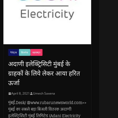
गैजेट्स
बिजनेस
महाराष्ट्र
अदाणी इलेक्ट्रिसिटी मुंबई के
ग्राहकों के लिये लेकर आया हरित
ऊर्जा
April 8, 2021
Umesh Saxena
मुंबई.Desk/ @www.rubarunewsworld.com>>
मुंबई का सबसे बड़ा बिजली वितरक अदाणी
इलेक्ट्रिसिटी मुंबई लिमिटेड (Adani Electricity