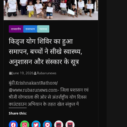
ताजातरीन
राजस्थान
स्वास्थ्य
किड्ज योग शिविर का हुआ
समापन, बच्चों ने सीखे स्वास्थ्य,
अनुशासन और संस्कार के सूत्र
June 19, 2026
Rubarunews
बूंदी.KrishnakantRathore/
@www.rubarunews.com- जिला प्रशासन एवं
श्रीजी योगशाला की ओर से अंतर्राष्ट्रीय योग दिवस
काउंटडाउन अभियान के तहत खेल संकुल में
Share this:
C
C
C
C
C
C