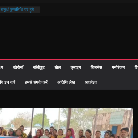
तुर्थ पुण्यतिथि पर हुये
काण्ड पाठ में भक्ति रस में
र समाज को केवल वोट बैंक
ारी नहीं दी – सैफी
क रहे जितेन्द्र को मौके
आ नामांतरण
दिन पर हुआ 26 यूनिट
थ्य
कोरोनॉ
बॉलीवुड
खेल
क्राइम
बिजनेस
मनोरंजन
शि
खी प्रशासन की तत्परता:
िवाह प्रमाण-पत्र
ॉग इन करें
हमसे संपर्क करें
अतिथि लेख
आर्काइव