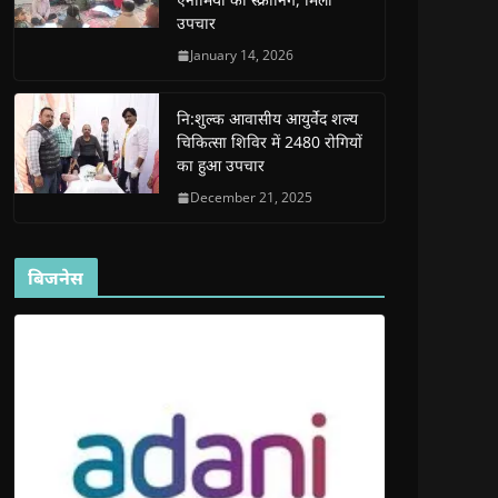
d
d
o
d
w
उपचार
o
o
w
o
w
w
w
)
w
i
)
)
)
n
January 14, 2026
d
o
w
)
नि:शुल्क आवासीय आयुर्वेद शल्य
चिकित्सा शिविर में 2480 रोगियों
का हुआ उपचार
December 21, 2025
बिजनेस