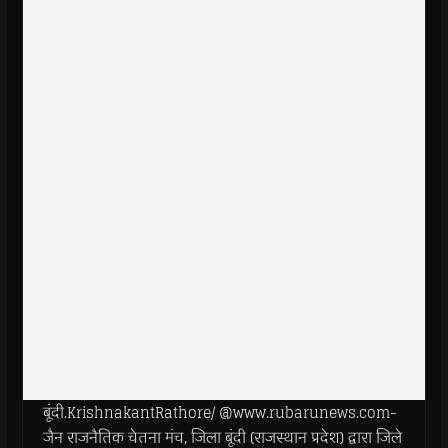
बूंदी.KrishnakantRathore/ @www.rubarunews.com-
जैन राजनैतिक चेतना मंच, जिला बूंदी (राजस्थान प्रदेश) द्वारा जिले