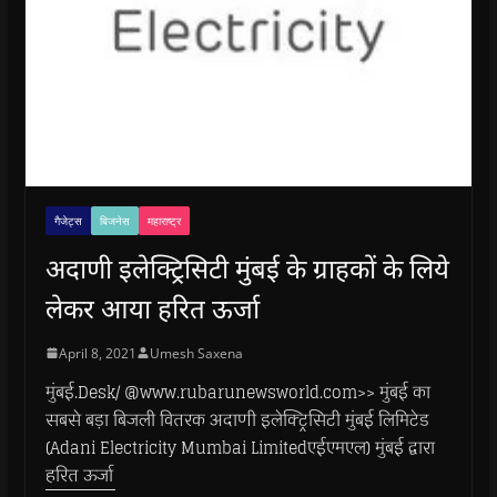
गैजेट्स
बिजनेस
महाराष्ट्र
अदाणी इलेक्ट्रिसिटी मुंबई के ग्राहकों के लिये
लेकर आया हरित ऊर्जा
April 8, 2021
Umesh Saxena
मुंबई.Desk/ @www.rubarunewsworld.com>> मुंबई का
सबसे बड़ा बिजली वितरक अदाणी इलेक्ट्रिसिटी मुंबई लिमिटेड
(Adani Electricity Mumbai Limitedएईएमएल) मुंबई द्वारा
हरित ऊर्जा