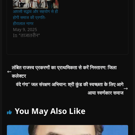
किया जा रहा है। मा.
w
w
w
w
i
w
w
i
w
n
मंत्री,पंचायतीराज एवं
i
i
n
i
n
आपसी सद्भाव और सहयोग से ही
ग्रामीण विकास मंत्री भारत
n
n
d
n
e
होगी समाज की प्रगति-
d
d
o
d
w
सरकार,इस सम्मेलन में
o
o
w
o
w
हीरालाल नागर
मुख्य अतिथि होंगे और…
w
w
)
w
i
May 9, 2025
)
)
)
n
d
In "ताजातरीन"
o
w
)
लंबित राजस्व प्रकरणों का प्राथमिकता से करें निस्तारण: जिला
कलेक्टर
वंदे गंगा” जल संरक्षण अभियान: श्री कुंड की स्वच्छता के लिए आगे
आया स्वर्णकार समाज
You May Also Like