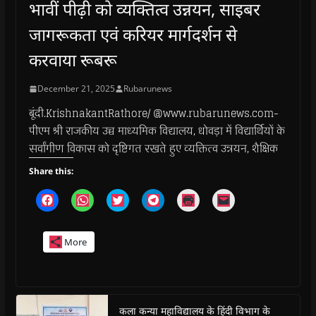
भावीं पीढ़ी को व्यक्तित्व उन्नयन, साइबर
जागरूकता एवं करियर मार्गदर्शन से
करवाया रूबरू
December 21, 2025
Rubarunews
बूंदी.KrishnakantRathore/ @www.rubarunews.com-
पीएम श्री राजकीय उच्च माध्यमिक विद्यालय, धोवड़ा में विद्यार्थियों के
सर्वांगीण विकास को दृष्टिगत रखते हुए व्यक्तित्व उन्नयन, शैक्षिक
Share this:
C
C
C
C
C
C
l
l
l
l
l
l
i
i
i
i
i
i
c
c
c
c
c
c
k
k
k
k
k
k
More
t
t
t
t
t
t
o
o
o
o
o
o
s
s
s
s
p
e
h
h
h
h
r
m
a
a
a
a
i
a
r
r
r
r
n
i
e
e
e
e
t
l
o
o
o
o
(
a
कला कन्या महाविद्यालय के हिंदी विभाग के