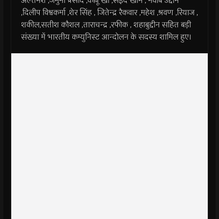
अल्तमश ,जमुना प्रसाद ,कल्लू खां ,सईद खान , नवाब उद्दीन
,दिलीप विश्वकर्मा ,शेर सिंह , जितेन्द्र रैकवार ,महेश ,श्रवण ,रियाज ,
शकील,सतीश कौशल ,ताराचन्द्र ,रफीक , शहाबुद्दीन सहित बड़ी
संख्या में भारतीय कम्युनिस्ट आन्दोलन के सदस्य शामिल हुए।