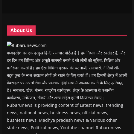
w
w
w
w
i
w
w
i
w
n
i
i
n
i
n
n
n
d
n
e
d
d
o
d
w
o
o
w
o
w
w
w
)
w
i
About Us
)
)
)
n
d
o
w
)
मध्यप्रदेश का एक प्रमुख हिन्दी समाचार पोर्टल है | हम निष्पक्ष और स्वतंत्र हैं, और
हर दिन हम विशिष्ट और अनूठी सामग्री बनाते हैं जो लोगों को सूचित, शिक्षित और
मनोरंजन करती है। हम ऐसा विभिन्न प्रकार की घटनाओं, समाचारों, नीतियों और
बहुत कुछ के साथ अद्यतन लोगों को रखने के लिए करते हैं। हम द्विभाषी क्षेत्र में अपनी
वेबसाइट पर अपनी सेवा और समाचार हिंदी भाषा में उपलब्ध कराने के लिए प्रतिबद्ध
हैं। समाचार, खेल, मौसम, राष्ट्रीय कार्यक्रम, क्षेत्र के आसपास के स्थानीय
कार्यक्रम, मनोरंजन, नौकरी और अन्य सहित हमारी डिजिटल सेवाएं।
Rubarunews is providing content of Latest news, trending
news, national news, business news, official news,
busniess news, Madhya pradesh news & Various other
state news, Political news, Youtube channel Rubarunews