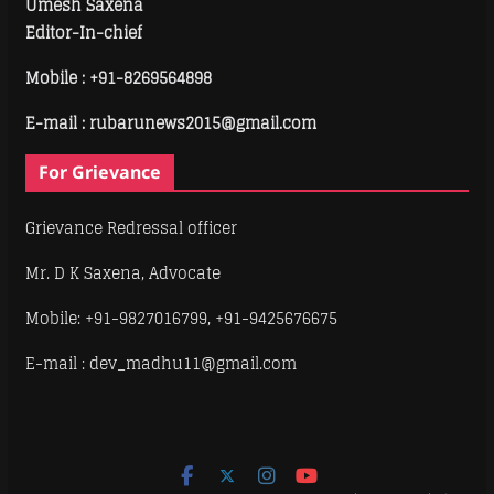
Umesh Saxena
Editor-In-chief
Mobile :
+91-8269564898
E-mail : rubarunews2015@gmail.com
For Grievance
Grievance Redressal officer
Mr. D K Saxena, Advocate
Mobile: +91-9827016799, +91-9425676675
E-mail : dev_madhu11@gmail.com