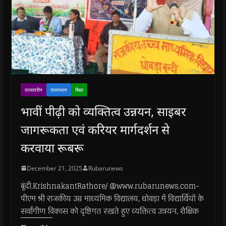
ताजातरीन
राजस्थान
शिक्षा
भावीं पीढ़ी को व्यक्तित्व उन्नयन, साइबर
जागरूकता एवं करियर मार्गदर्शन से
करवाया रूबरू
December 21, 2025
Rubarunews
बूंदी.KrishnakantRathore/ @www.rubarunews.com-
पीएम श्री राजकीय उच्च माध्यमिक विद्यालय, धोवड़ा में विद्यार्थियों के
सर्वांगीण विकास को दृष्टिगत रखते हुए व्यक्तित्व उन्नयन, शैक्षिक