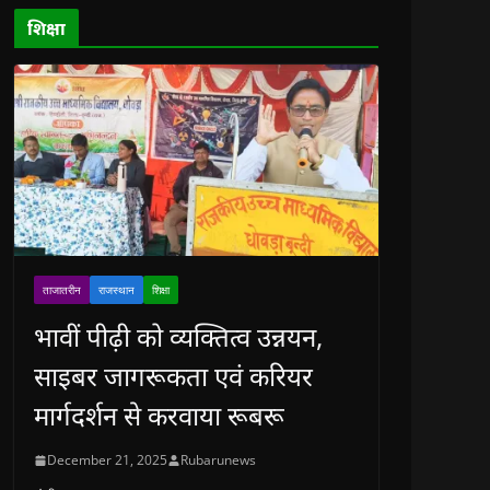
d
o
शिक्षा
w
)
ताजातरीन
राजस्थान
शिक्षा
भावीं पीढ़ी को व्यक्तित्व उन्नयन,
साइबर जागरूकता एवं करियर
मार्गदर्शन से करवाया रूबरू
December 21, 2025
Rubarunews