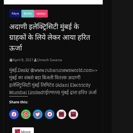
गैजेट्स
बिजनेस
महाराष्ट्र
अदाणी इलेक्ट्रिसिटी मुंबई के
ग्राहकों के लिये लेकर आया हरित
ऊर्जा
April 8, 2021
Umesh Saxena
मुंबई.Desk/ @www.rubarunewsworld.com>>
मुंबई का सबसे बड़ा बिजली वितरक अदाणी
इलेक्ट्रिसिटी मुंबई लिमिटेड (Adani Electricity
Mumbai Limitedएईएमएल) मुंबई द्वारा हरित ऊर्जा
Share this:
C
C
C
C
C
C
l
l
l
l
l
l
i
i
i
i
i
i
c
c
c
c
c
c
k
k
k
k
k
k
More
t
t
t
t
t
t