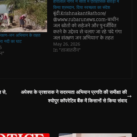
हीरालाल नागर ने सींता में ऐतिहासिक बावड़ी में
किया श्रमदान, दिया स्वच्छता का संदेश
बूंदी.KrishnakantRathore/
@www.rubarunews.com-प्राचीन
जल स्रोतों को सहेजने और पुनर्जीवित
करने के उद्देश्य से चलाए जा रहे 'वंदे गंगा
 संरक्षण-जन अभियान के तहत
जल संरक्षण जन अभियान' के तहत
ारा नदी का घाट
मंगलवार को तालेड़ा पंचायत समिति के
May 26, 2026
5
सींता गांव में जल संरक्षण की अनूठी
In "ताजातरीन"
न"
मिसाल देखने को मिली। यहां ऊर्जा
राज्यमंत्री (स्वतंत्र प्रभार)और बूंदी जिला
प्रभारी मंत्री हीरालाल…
 से,
अपेक्स के प्रशासक ने सदस्यता अभियान प्रगति की समीक्षा की
श्योपुर कॉपरेटिव बैंक में किसानों से किया संवाद