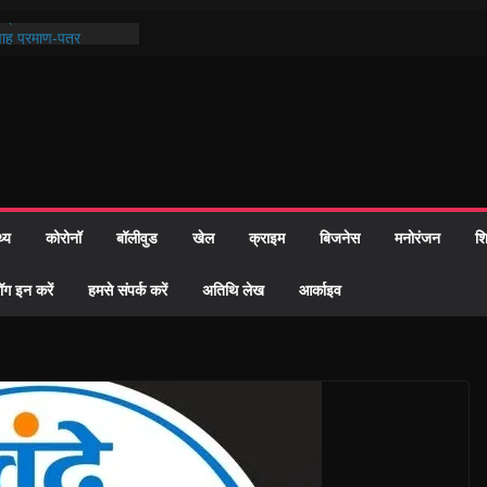
ी प्रशासन की तत्परता:
वाह प्रमाण-पत्र
तुर्थ पुण्यतिथि पर हुये
ाण्ड पाठ में भक्ति रस में
 समाज को केवल वोट बैंक
ारी नहीं दी – सैफी
 रहे जितेन्द्र को मौके
आ नामांतरण
थ्य
कोरोनॉ
बॉलीवुड
खेल
क्राइम
बिजनेस
मनोरंजन
शि
िन पर हुआ 26 यूनिट
ॉग इन करें
हमसे संपर्क करें
अतिथि लेख
आर्काइव