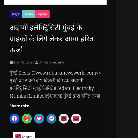
गैजेट्स
बिजनेस
महाराष्ट्र
अदाणी इलेक्ट्रिसिटी मुंबई के
ग्राहकों के लिये लेकर आया हरित
ऊर्जा
April 8, 2021
Umesh Saxena
मुंबई.Desk/ @www.rubarunewsworld.com>>
मुंबई का सबसे बड़ा बिजली वितरक अदाणी
इलेक्ट्रिसिटी मुंबई लिमिटेड (Adani Electricity
Mumbai Limitedएईएमएल) मुंबई द्वारा हरित ऊर्जा
Share this:
C
C
C
C
C
C
l
l
l
l
l
l
i
i
i
i
i
i
c
c
c
c
c
c
k
k
k
k
k
k
More
t
t
t
t
t
t