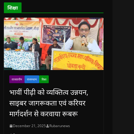
d
o
शिक्षा
w
)
ताजातरीन
राजस्थान
शिक्षा
भावीं पीढ़ी को व्यक्तित्व उन्नयन,
साइबर जागरूकता एवं करियर
मार्गदर्शन से करवाया रूबरू
December 21, 2025
Rubarunews