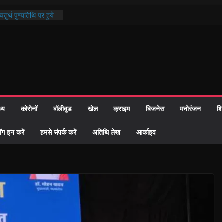
तुर्थ पुण्यतिथि पर हुये
ाण्ड पाठ में भक्ति रस में
 समाज को केवल वोट बैंक
ारी नहीं दी – सैफी
 रहे जितेन्द्र को मौके
आ नामांतरण
िन पर हुआ 26 यूनिट
थ्य
कोरोनॉ
बॉलीवुड
खेल
क्राइम
बिजनेस
मनोरंजन
शि
ी प्रशासन की तत्परता:
वाह प्रमाण-पत्र
ॉग इन करें
हमसे संपर्क करें
अतिथि लेख
आर्काइव