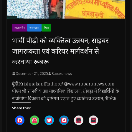
ताजातरीन
राजस्थान
शिक्षा
भावीं पीढ़ी को व्यक्तित्व उन्नयन, साइबर
जागरूकता एवं करियर मार्गदर्शन से
करवाया रूबरू
December 21, 2025
Rubarunews
बूंदी.KrishnakantRathore/ @www.rubarunews.com-
पीएम श्री राजकीय उच्च माध्यमिक विद्यालय, धोवड़ा में विद्यार्थियों के
सर्वांगीण विकास को दृष्टिगत रखते हुए व्यक्तित्व उन्नयन, शैक्षिक
Share this:
C
C
C
C
C
C
l
l
l
l
l
l
i
i
i
i
i
i
c
c
c
c
c
c