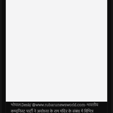
भोपाल.Desk/ @www.rubarunewsworld.com-भारतीय
कम्युनिस्ट पार्टी ने अयोध्या के राम मंदिर के संबंध में विभिन्न