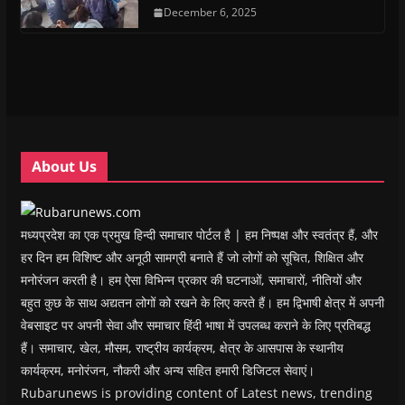
e
e
n
e
n
d
n
n
s
December 6, 2025
n
d
(
s
s
i
s
o
O
i
i
n
i
w
p
n
n
n
n
)
e
n
n
e
n
n
e
e
w
e
s
w
w
w
w
i
w
w
i
w
n
i
i
n
i
n
n
n
d
n
e
d
d
o
d
w
o
o
w
o
w
w
w
)
w
i
About Us
)
)
)
n
d
o
w
)
मध्यप्रदेश का एक प्रमुख हिन्दी समाचार पोर्टल है | हम निष्पक्ष और स्वतंत्र हैं, और
हर दिन हम विशिष्ट और अनूठी सामग्री बनाते हैं जो लोगों को सूचित, शिक्षित और
मनोरंजन करती है। हम ऐसा विभिन्न प्रकार की घटनाओं, समाचारों, नीतियों और
बहुत कुछ के साथ अद्यतन लोगों को रखने के लिए करते हैं। हम द्विभाषी क्षेत्र में अपनी
वेबसाइट पर अपनी सेवा और समाचार हिंदी भाषा में उपलब्ध कराने के लिए प्रतिबद्ध
हैं। समाचार, खेल, मौसम, राष्ट्रीय कार्यक्रम, क्षेत्र के आसपास के स्थानीय
कार्यक्रम, मनोरंजन, नौकरी और अन्य सहित हमारी डिजिटल सेवाएं।
Rubarunews is providing content of Latest news, trending