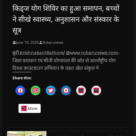
किड्ज योग शिविर का हुआ समापन, बच्चों
ने सीखे स्वास्थ्य, अनुशासन और संस्कार के
सूत्र
June 19, 2026
Rubarunews
बूंदी.KrishnakantRathore/ @www.rubarunews.com-
जिला प्रशासन एवं श्रीजी योगशाला की ओर से अंतर्राष्ट्रीय योग
दिवस काउंटडाउन अभियान के तहत खेल संकुल में
Share this:
C
C
C
C
C
C
l
l
l
l
l
l
i
i
i
i
i
i
c
c
c
c
c
c
k
k
k
k
k
k
More
t
t
t
t
t
t
o
o
o
o
o
o
s
s
s
s
p
e
h
h
h
h
r
m
a
a
a
a
i
a
r
r
r
r
n
i
e
e
e
e
t
l