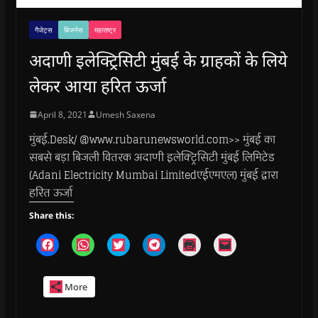
गैजेट्स
बिजनेस
महाराष्ट्र
अदाणी इलेक्ट्रिसिटी मुंबई के ग्राहकों के लिये
लेकर आया हरित ऊर्जा
April 8, 2021
Umesh Saxena
मुंबई.Desk/ @www.rubarunewsworld.com>> मुंबई का
सबसे बड़ा बिजली वितरक अदाणी इलेक्ट्रिसिटी मुंबई लिमिटेड
(Adani Electricity Mumbai Limitedएईएमएल) मुंबई द्वारा
हरित ऊर्जा
Share this:
C
C
C
C
C
C
l
l
l
l
l
l
i
i
i
i
i
i
c
c
c
c
c
c
k
k
k
k
k
k
More
t
t
t
t
t
t
o
o
o
o
o
o
s
s
s
s
p
e
h
h
h
h
r
m