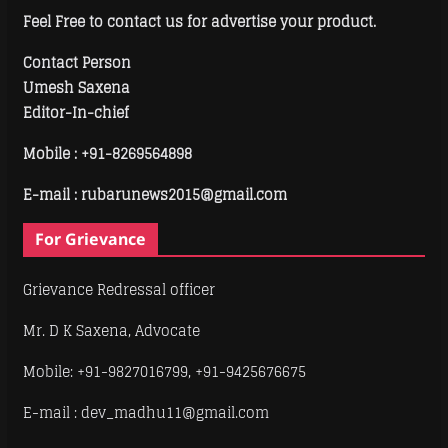
Feel Free to contact us for advertise your product.
Contact Person
Umesh Saxena
Editor-In-chief
Mobile :
+91-8269564898
E-mail : rubarunews2015@gmail.com
For Grievance
Grievance Redressal officer
Mr. D K Saxena, Advocate
Mobile: +91-9827016799, +91-9425676675
E-mail : dev_madhu11@gmail.com