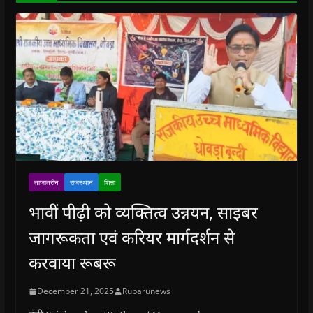
)
ताजातरीन
राजस्थान
शिक्षा
भावीं पीढ़ी को व्यक्तित्व उन्नयन, साइबर
जागरूकता एवं करियर मार्गदर्शन से
करवाया रूबरू
December 21, 2025
Rubarunews