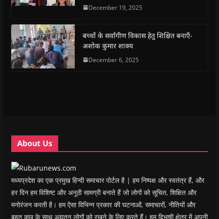
e
t
t
e
s
t
December 19, 2025
b
s
t
g
i
o
o
A
e
r
n
a
o
p
r
a
n
f
k
p
(
m
e
r
(
(
O
(
w
i
बच्चों के सर्वांगीण विकास हेतु शिक्षित बनाएँ-
O
O
p
O
w
e
अशोक कुमार शाक्य
p
p
e
p
i
n
e
e
n
e
n
d
n
n
s
December 6, 2025
n
d
(
s
s
i
s
o
O
i
i
n
i
w
p
n
n
n
n
)
e
n
n
e
n
n
e
e
w
e
s
w
w
w
w
i
w
w
i
w
n
i
i
n
i
n
n
n
d
n
e
d
d
o
d
w
o
o
w
o
w
w
w
)
w
i
About Us
)
)
)
n
d
o
w
)
मध्यप्रदेश का एक प्रमुख हिन्दी समाचार पोर्टल है | हम निष्पक्ष और स्वतंत्र हैं, और
हर दिन हम विशिष्ट और अनूठी सामग्री बनाते हैं जो लोगों को सूचित, शिक्षित और
मनोरंजन करती है। हम ऐसा विभिन्न प्रकार की घटनाओं, समाचारों, नीतियों और
बहुत कुछ के साथ अद्यतन लोगों को रखने के लिए करते हैं। हम द्विभाषी क्षेत्र में अपनी