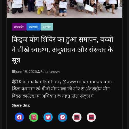
ताजातरीन
राजस्थान
स्वास्थ्य
किड्ज योग शिविर का हुआ समापन, बच्चों
ने सीखे स्वास्थ्य, अनुशासन और संस्कार के
सूत्र
June 19, 2026
Rubarunews
बूंदी.KrishnakantRathore/ @www.rubarunews.com-
जिला प्रशासन एवं श्रीजी योगशाला की ओर से अंतर्राष्ट्रीय योग
दिवस काउंटडाउन अभियान के तहत खेल संकुल में
Share this:
C
C
C
C
C
C
l
l
l
l
l
l
i
i
i
i
i
i
c
c
c
c
c
c