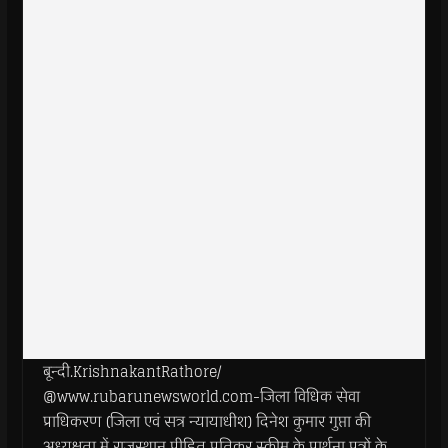
बून्दी.KrishnakantRathore/
@www.rubarunewsworld.com-जिला विधिक सेवा
प्राधिकरण (जिला एवं सत्र न्यायाधीश) दिनेश कुमार गुप्ता की
अध्यक्षता में राजस्थान पीड़ित प्रतिकर स्कीम के प्रार्थना पत्रों के