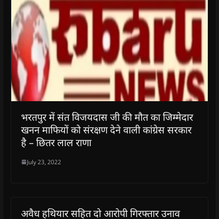
i
i
n
i
w
p
n
n
n
n
)
e
n
n
e
n
n
e
e
w
e
s
w
w
w
w
i
w
w
i
w
n
i
i
n
i
n
n
n
d
n
e
d
d
o
d
w
o
o
w
o
w
w
w
)
w
i
)
)
)
n
d
o
w
)
भरतपुर में संत विजयदास जी की मौत का जिम्मेदार
खनन माफियों को संरक्षण देने वाली कांग्रेस सरकार
है – छितर लाल राणा
July 23, 2022
अवैध हथियार सहित दो आरोपी गिरफ्तार उनाव