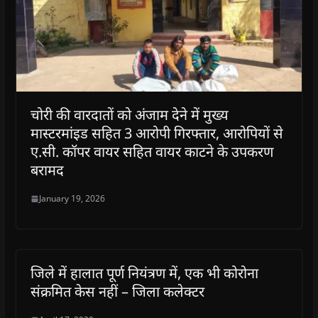
n
n
n
n
)
e
n
n
e
n
n
e
e
w
e
s
w
w
w
w
i
w
w
i
w
n
i
i
n
i
n
n
n
d
n
e
d
d
o
d
w
o
o
w
o
w
w
w
)
w
i
)
)
)
n
d
चोरी की वारदातों को अंजाम देने में मुख्‍य
o
w
मास्‍टरमांइड सहित 3 आरोपी गिरफ्तार, आरोपियों से
)
ए.सी. कॉपर वायर सहित वायर काटने के उपकरण
बरामद
January 19, 2026
जिले में हालात पूर्ण नियंत्रण में, एक भी कोरोना
संक्रमित केस नहीं – जिला कलेक्टर