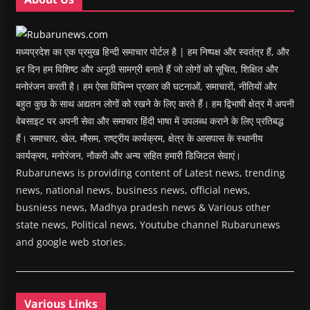
d
d
o
d
w
o
o
w
o
w
w
w
)
w
i
)
)
)
n
d
o
मध्यप्रदेश का एक प्रमुख हिन्दी समाचार पोर्टल है | हम निष्पक्ष और स्वतंत्र हैं, और
w
)
हर दिन हम विशिष्ट और अनूठी सामग्री बनाते हैं जो लोगों को सूचित, शिक्षित और
मनोरंजन करती है। हम ऐसा विभिन्न प्रकार की घटनाओं, समाचारों, नीतियों और
बहुत कुछ के साथ अद्यतन लोगों को रखने के लिए करते हैं। हम द्विभाषी क्षेत्र में अपनी
वेबसाइट पर अपनी सेवा और समाचार हिंदी भाषा में उपलब्ध कराने के लिए प्रतिबद्ध
हैं। समाचार, खेल, मौसम, राष्ट्रीय कार्यक्रम, क्षेत्र के आसपास के स्थानीय
कार्यक्रम, मनोरंजन, नौकरी और अन्य सहित हमारी डिजिटल सेवाएं।
Rubarunews is providing content of Latest news, trending
news, national news, business news, official news,
busniess news, Madhya pradesh news & Various other
state news, Political news, Youtube channel Rubarunews
and google web stories.
Various Links