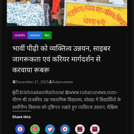
ताजातरीन
राजस्थान
शिक्षा
भावीं पीढ़ी को व्यक्तित्व उन्नयन, साइबर
जागरूकता एवं करियर मार्गदर्शन से
करवाया रूबरू
December 21, 2025
Rubarunews
बूंदी.KrishnakantRathore/ @www.rubarunews.com-
पीएम श्री राजकीय उच्च माध्यमिक विद्यालय, धोवड़ा में विद्यार्थियों के
सर्वांगीण विकास को दृष्टिगत रखते हुए व्यक्तित्व उन्नयन, शैक्षिक
Share this:
C
C
C
C
C
C
l
l
l
l
l
l