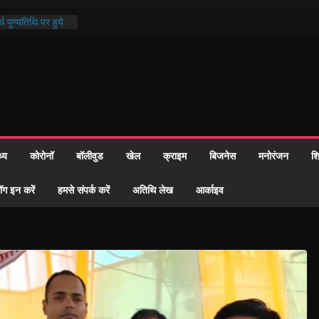
थ पुण्यतिथि पर हुये
 पाठ में भक्ति रस में
ाज को केवल वोट बैंक
नहीं दी – सैफी
 जितेन्द्र को मौके
मांतरण
पर हुआ 26 यूनिट
थ्य
कोरोनॉ
बॉलीवुड
खेल
क्राइम
बिजनेस
मनोरंजन
शि
्रशासन की तत्परता:
प्रमाण-पत्र
ॉग इन करें
हमसे संपर्क करें
अतिथि लेख
आर्काइव