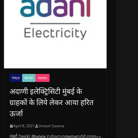
गैजेट्स
बिजनेस
महाराष्ट्र
अदाणी इलेक्ट्रिसिटी मुंबई के
ग्राहकों के लिये लेकर आया हरित
ऊर्जा
April 8, 2021
Umesh Saxena
मुंबई.Desk/ @www.rubarunewsworld.com>>