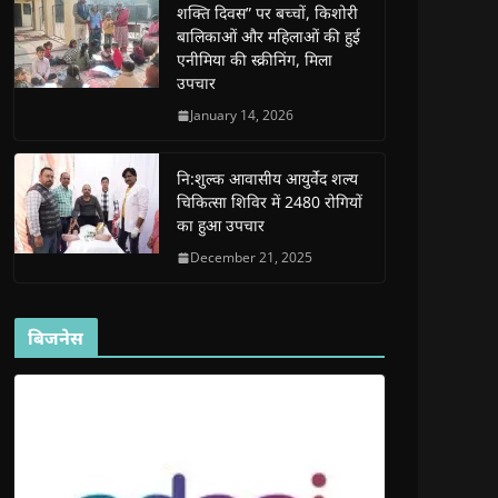
शक्ति दिवस” पर बच्चों, किशोरी
w
w
w
w
i
w
w
i
w
n
बालिकाओं और महिलाओं की हुई
i
i
n
i
n
n
n
d
n
e
एनीमिया की स्क्रीनिंग, मिला
d
d
o
d
w
उपचार
o
o
w
o
w
w
w
)
w
i
)
)
)
n
January 14, 2026
d
o
w
)
नि:शुल्क आवासीय आयुर्वेद शल्य
चिकित्सा शिविर में 2480 रोगियों
का हुआ उपचार
December 21, 2025
बिजनेस