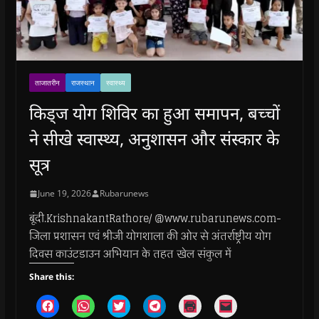
ताजातरीन
राजस्थान
स्वास्थ्य
किड्ज योग शिविर का हुआ समापन, बच्चों
ने सीखे स्वास्थ्य, अनुशासन और संस्कार के
सूत्र
June 19, 2026
Rubarunews
बूंदी.KrishnakantRathore/ @www.rubarunews.com-
जिला प्रशासन एवं श्रीजी योगशाला की ओर से अंतर्राष्ट्रीय योग
दिवस काउंटडाउन अभियान के तहत खेल संकुल में
Share this:
C
C
C
C
C
C
l
l
l
l
l
l