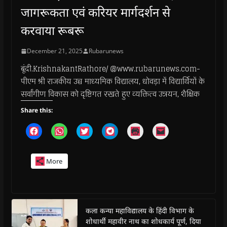
जागरूकता एवं करियर मार्गदर्शन से
करवाया रूबरू
December 21, 2025
Rubarunews
बूंदी.KrishnakantRathore/ @www.rubarunews.com-
पीएम श्री राजकीय उच्च माध्यमिक विद्यालय, धोवड़ा में विद्यार्थियों के
सर्वांगीण विकास को दृष्टिगत रखते हुए व्यक्तित्व उन्नयन, शैक्षिक
Share this:
C
C
C
C
C
C
l
l
l
l
l
l
i
i
i
i
i
i
c
c
c
c
c
c
k
k
k
k
k
k
More
t
t
t
t
t
t
o
o
o
o
o
o
s
s
s
s
p
e
h
h
h
h
r
m
a
a
a
a
i
a
r
r
r
r
n
i
e
e
e
e
t
l
o
o
o
o
(
a
कला कन्या महाविद्यालय के हिंदी विभाग के
n
n
n
n
O
l
शोधार्थी महावीर नाथ का शोधकार्य पूर्ण, दिया
F
W
T
T
p
i