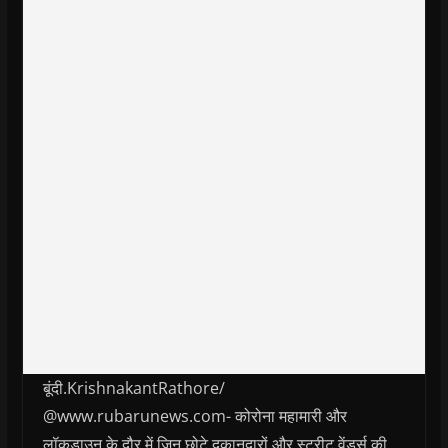
बूंदी.KrishnakantRathore/
@www.rubarunews.com- कोरोना महामारी और
लॉकडाउन के दौर में जिन छोटे दुकानदारों और स्ट्रीट वेंडर्स की