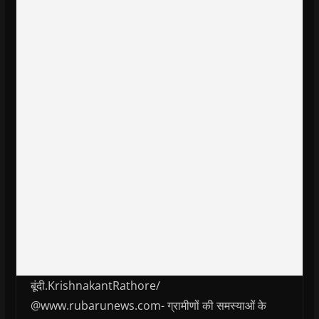
बूंदी.KrishnakantRathore/
@www.rubarunews.com- ग्रामीणों की समस्याओं के