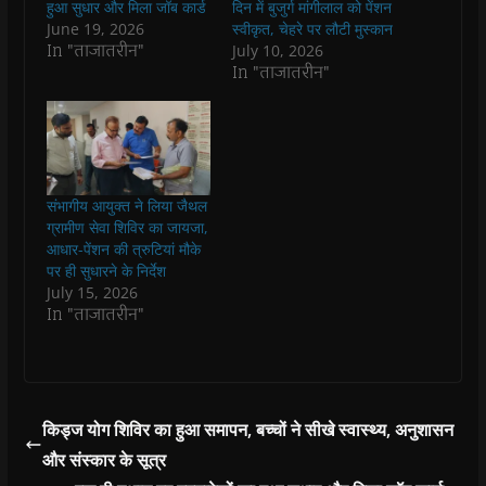
o
p
r
a
n
f
हुआ सुधार और मिला जॉब कार्ड
दिन में बुजुर्ग मांगीलाल को पेंशन
k
p
(
m
e
r
June 19, 2026
स्‍वीकृत, चेहरे पर लौटी मुस्‍कान
(
(
O
(
w
i
O
O
p
O
w
e
In "ताजातरीन"
July 10, 2026
p
p
e
p
i
n
In "ताजातरीन"
e
e
n
e
n
d
n
n
s
n
d
(
s
s
i
s
o
O
i
i
n
i
w
p
n
n
n
n
)
e
n
n
e
n
n
e
e
w
e
s
w
w
w
w
i
w
w
i
w
n
i
i
n
i
n
संभागीय आयुक्त ने लिया जैथल
n
n
d
n
e
ग्रामीण सेवा शिविर का जायजा,
d
d
o
d
w
o
o
w
o
w
आधार-पेंशन की त्रुटियां मौके
w
w
)
w
i
पर ही सुधारने के निर्देश
)
)
)
n
d
July 15, 2026
o
In "ताजातरीन"
w
)
किड्ज योग शिविर का हुआ समापन, बच्चों ने सीखे स्वास्थ्य, अनुशासन
और संस्कार के सूत्र