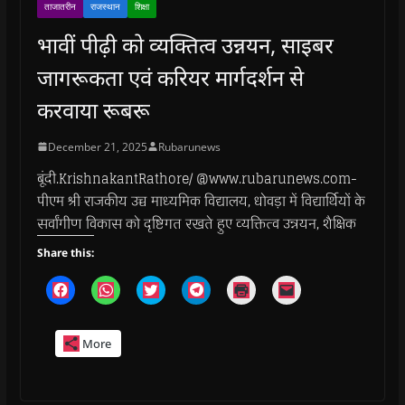
ताजातरीन
राजस्थान
शिक्षा
भावीं पीढ़ी को व्यक्तित्व उन्नयन, साइबर
जागरूकता एवं करियर मार्गदर्शन से
करवाया रूबरू
December 21, 2025
Rubarunews
बूंदी.KrishnakantRathore/ @www.rubarunews.com-
पीएम श्री राजकीय उच्च माध्यमिक विद्यालय, धोवड़ा में विद्यार्थियों के
सर्वांगीण विकास को दृष्टिगत रखते हुए व्यक्तित्व उन्नयन, शैक्षिक
Share this:
C
C
C
C
C
C
l
l
l
l
l
l
i
i
i
i
i
i
c
c
c
c
c
c
k
k
k
k
k
k
More
t
t
t
t
t
t
o
o
o
o
o
o
s
s
s
s
p
e
h
h
h
h
r
m
a
a
a
a
i
a
r
r
r
r
n
i