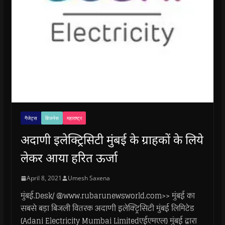
गैजेट्स
बिजनेस
महाराष्ट्र
अदाणी इलेक्ट्रिसिटी मुंबई के ग्राहकों के लिये
लेकर आया हरित ऊर्जा
April 8, 2021
Umesh Saxena
मुंबई.Desk/ @www.rubarunewsworld.com>> मुंबई का
सबसे बड़ा बिजली वितरक अदाणी इलेक्ट्रिसिटी मुंबई लिमिटेड
(Adani Electricity Mumbai Limitedएईएमएल) मुंबई द्वारा