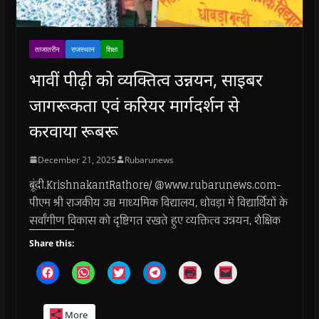
ताजातरीन
राजस्थान
शिक्षा
भावीं पीढ़ी को व्यक्तित्व उन्नयन, साइबर
जागरूकता एवं करियर मार्गदर्शन से
करवाया रूबरू
December 21, 2025
Rubarunews
बूंदी.KrishnakantRathore/ @www.rubarunews.com-
पीएम श्री राजकीय उच्च माध्यमिक विद्यालय, धोवड़ा में विद्यार्थियों के
सर्वांगीण विकास को दृष्टिगत रखते हुए व्यक्तित्व उन्नयन, शैक्षिक
Share this:
C
C
C
C
C
C
l
l
l
l
l
l
i
i
i
i
i
i
c
c
c
c
c
c
k
k
k
k
k
k
More
t
t
t
t
t
t