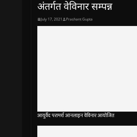
अंतर्गत वेविनार सम्पन्न
July 17, 2021
Prashant Gupta
आयुर्वेद परामर्श ऑनलाइन वेविनार आयोजित