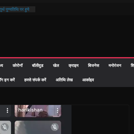
र्थ पुण्यतिथि पर हुये
्ड पाठ में भक्ति रस में
माज को केवल वोट बैंक
ी नहीं दी – सैफी
हे जितेन्द्र को मौके
नामांतरण
 पर हुआ 26 यूनिट
थ्य
कोरोनॉ
बॉलीवुड
खेल
क्राइम
बिजनेस
मनोरंजन
शि
प्रशासन की तत्परता:
ह प्रमाण-पत्र
ॉग इन करें
हमसे संपर्क करें
अतिथि लेख
आर्काइव