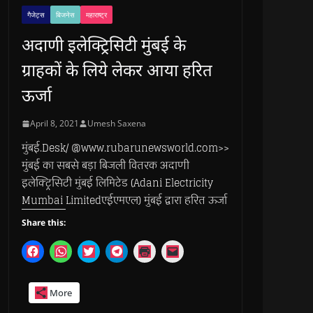
गैजेट्स
बिजनेस
महाराष्ट्र
अदाणी इलेक्ट्रिसिटी मुंबई के
ग्राहकों के लिये लेकर आया हरित
ऊर्जा
April 8, 2021
Umesh Saxena
मुंबई.Desk/ @www.rubarunewsworld.com>>
मुंबई का सबसे बड़ा बिजली वितरक अदाणी
इलेक्ट्रिसिटी मुंबई लिमिटेड (Adani Electricity
Mumbai Limitedएईएमएल) मुंबई द्वारा हरित ऊर्जा
Share this:
C
C
C
C
C
C
l
l
l
l
l
l
i
i
i
i
i
i
c
c
c
c
c
c
k
k
k
k
k
k
More
t
t
t
t
t
t
o
o
o
o
o
o