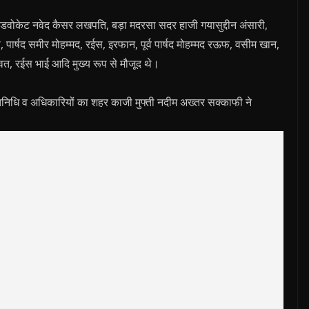
 एडवोकेट नवेद कैसर लखपति, बड़ा मदरसा सदर हाजी गयासुद्दीन अंसारी,
ानी, पार्षद समीर मोहम्मद, रईस, इरफान, पूर्व पार्षद मोहम्मद रऊफ, वसीम खान,
त, रईस भाई आदि मुख्य रूप से मौजूद थे।
रतिनिधि व अधिकारियों का शहर काजी मुफ्ती नदीम अख्तर सक्काफी ने