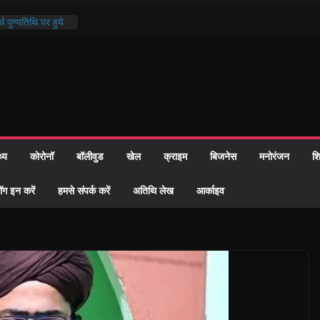
थ पुण्यतिथि पर हुये
 पाठ में भक्ति रस में
ाज को केवल वोट बैंक
नहीं दी – सैफी
 जितेन्द्र को मौके
मांतरण
पर हुआ 26 यूनिट
थ्य
कोरोनॉ
बॉलीवुड
खेल
क्राइम
बिजनेस
मनोरंजन
शि
्रशासन की तत्परता:
प्रमाण-पत्र
ॉग इन करें
हमसे संपर्क करें
अतिथि लेख
आर्काइव