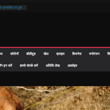
थ पुण्यतिथि पर हुये
 पाठ में भक्ति रस में
ाज को केवल वोट बैंक
नहीं दी – सैफी
 जितेन्द्र को मौके
मांतरण
पर हुआ 26 यूनिट
थ्य
कोरोनॉ
बॉलीवुड
खेल
क्राइम
बिजनेस
मनोरंजन
शि
्रशासन की तत्परता:
प्रमाण-पत्र
ॉग इन करें
हमसे संपर्क करें
अतिथि लेख
आर्काइव