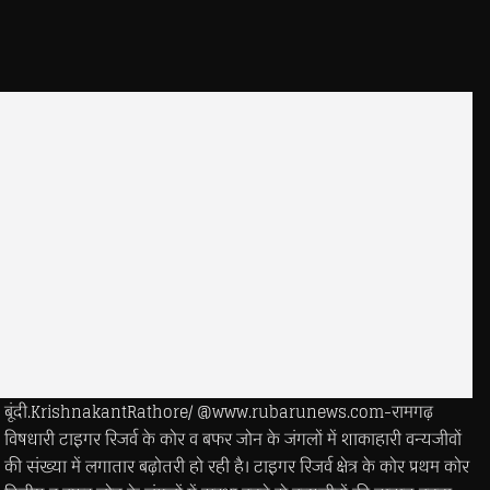
बूंदी.KrishnakantRathore/ @www.rubarunews.com-रामगढ़
विषधारी टाइगर रिजर्व के कोर व बफर जोन के जंगलों में शाकाहारी वन्यजीवों
की संख्या में लगातार बढ़ोतरी हो रही है। टाइगर रिजर्व क्षेत्र के कोर प्रथम कोर