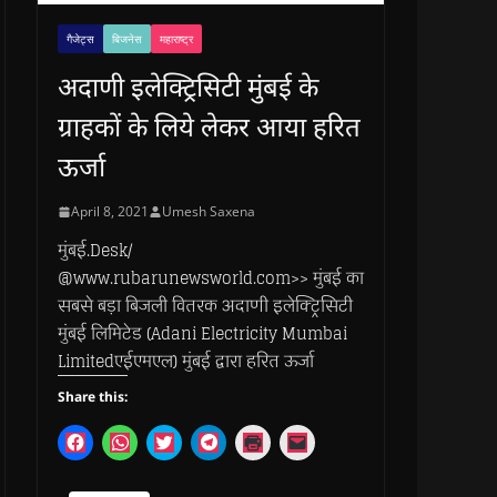
गैजेट्स
बिजनेस
महाराष्ट्र
अदाणी इलेक्ट्रिसिटी मुंबई के
ग्राहकों के लिये लेकर आया हरित
ऊर्जा
April 8, 2021
Umesh Saxena
मुंबई.Desk/
@www.rubarunewsworld.com>> मुंबई का
सबसे बड़ा बिजली वितरक अदाणी इलेक्ट्रिसिटी
मुंबई लिमिटेड (Adani Electricity Mumbai
Limitedएईएमएल) मुंबई द्वारा हरित ऊर्जा
Share this:
C
C
C
C
C
C
l
l
l
l
l
l
i
i
i
i
i
i
c
c
c
c
c
c