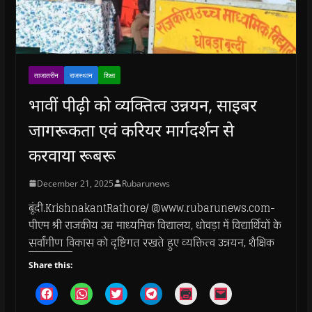
ताजातरीन
राजस्थान
शिक्षा
भावीं पीढ़ी को व्यक्तित्व उन्नयन, साइबर
जागरूकता एवं करियर मार्गदर्शन से
करवाया रूबरू
December 21, 2025
Rubarunews
बूंदी.KrishnakantRathore/ @www.rubarunews.com-
पीएम श्री राजकीय उच्च माध्यमिक विद्यालय, धोवड़ा में विद्यार्थियों के
सर्वांगीण विकास को दृष्टिगत रखते हुए व्यक्तित्व उन्नयन, शैक्षिक
Share this:
C
C
C
C
C
C
l
l
l
l
l
l
i
i
i
i
i
i