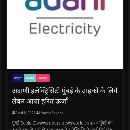
गैजेट्स
बिजनेस
महाराष्ट्र
अदाणी इलेक्ट्रिसिटी मुंबई के ग्राहकों के लिये
लेकर आया हरित ऊर्जा
April 8, 2021
Umesh Saxena
मुंबई.Desk/ @www.rubarunewsworld.com>> मुंबई का