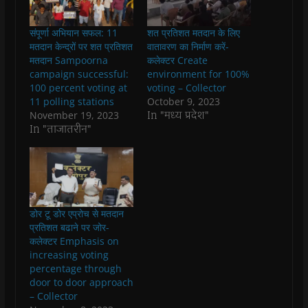
c
a
i
l
n
k
e
t
t
e
s
t
b
s
t
g
i
o
संपूर्णा अभियान सफल: 11
शत प्रतिशत मतदान के लिए
o
A
e
r
n
a
o
p
r
a
n
f
मतदान केन्द्रों पर शत प्रतिशत
वातावरण का निर्माण करें-
k
p
(
m
e
r
मतदान Sampoorna
कलेक्टर Create
(
(
O
(
w
i
O
O
p
O
w
e
campaign successful:
environment for 100%
p
p
e
p
i
n
100 percent voting at
voting – Collector
e
e
n
e
n
d
n
n
s
n
d
(
11 polling stations
October 9, 2023
s
s
i
s
o
O
In "मध्य प्रदेश"
November 19, 2023
i
i
n
i
w
p
n
n
n
n
)
e
In "ताजातरीन"
n
n
e
n
n
e
e
w
e
s
w
w
w
w
i
w
w
i
w
n
i
i
n
i
n
n
n
d
n
e
d
d
o
d
w
o
o
w
o
w
w
w
)
w
i
डोर टू डोर एप्रोच से मतदान
)
)
)
n
d
प्रतिशत बढाने पर जोर-
o
कलेक्टर Emphasis on
w
)
increasing voting
percentage through
door to door approach
– Collector