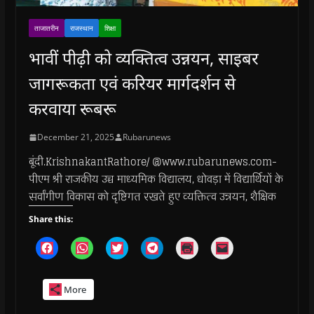
ताजातरीन
राजस्थान
शिक्षा
भावीं पीढ़ी को व्यक्तित्व उन्नयन, साइबर
जागरूकता एवं करियर मार्गदर्शन से
करवाया रूबरू
December 21, 2025
Rubarunews
बूंदी.KrishnakantRathore/ @www.rubarunews.com-
पीएम श्री राजकीय उच्च माध्यमिक विद्यालय, धोवड़ा में विद्यार्थियों के
सर्वांगीण विकास को दृष्टिगत रखते हुए व्यक्तित्व उन्नयन, शैक्षिक
Share this:
C
C
C
C
C
C
l
l
l
l
l
l
i
i
i
i
i
i
c
c
c
c
c
c
k
k
k
k
k
k
More
t
t
t
t
t
t
o
o
o
o
o
o
s
s
s
s
p
e