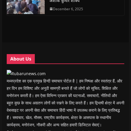
अशोक कुमार शाक्य
p
p
e
p
i
n
e
e
n
e
n
d
n
n
s
December 6, 2025
n
d
(
s
s
i
s
o
O
i
i
n
i
w
p
n
n
n
n
)
e
n
n
e
n
n
e
e
w
e
s
w
w
w
w
i
w
w
i
w
n
i
i
n
i
n
n
n
d
n
e
d
d
o
d
w
o
o
w
o
w
w
w
)
w
i
About Us
)
)
)
n
d
o
w
)
मध्यप्रदेश का एक प्रमुख हिन्दी समाचार पोर्टल है | हम निष्पक्ष और स्वतंत्र हैं, और
हर दिन हम विशिष्ट और अनूठी सामग्री बनाते हैं जो लोगों को सूचित, शिक्षित और
मनोरंजन करती है। हम ऐसा विभिन्न प्रकार की घटनाओं, समाचारों, नीतियों और
बहुत कुछ के साथ अद्यतन लोगों को रखने के लिए करते हैं। हम द्विभाषी क्षेत्र में अपनी
वेबसाइट पर अपनी सेवा और समाचार हिंदी भाषा में उपलब्ध कराने के लिए प्रतिबद्ध
हैं। समाचार, खेल, मौसम, राष्ट्रीय कार्यक्रम, क्षेत्र के आसपास के स्थानीय
कार्यक्रम, मनोरंजन, नौकरी और अन्य सहित हमारी डिजिटल सेवाएं।