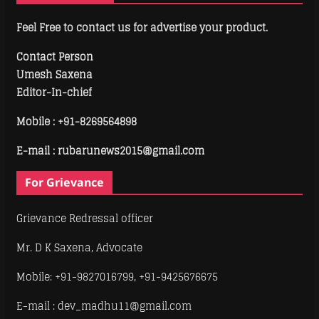
Feel Free to contact us for advertise your product.
Contact Person
Umesh Saxena
Editor-In-chief
Mobile :
+91-8269564898
E-mail : rubarunews2015@gmail.com
For Grievance
Grievance Redressal officer
Mr. D K Saxena, Advocate
Mobile: +91-9827016799, +91-9425676675
E-mail : dev_madhu11@gmail.com