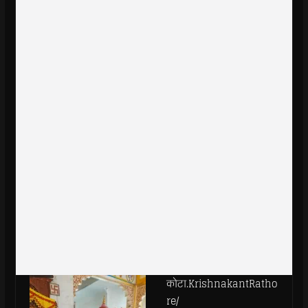
कोटा.KrishnakantRatho
re/