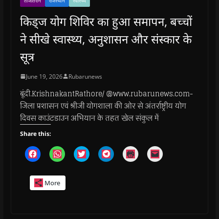
ताजातरीन
राजस्थान
स्वास्थ्य
किड्ज योग शिविर का हुआ समापन, बच्चों
ने सीखे स्वास्थ्य, अनुशासन और संस्कार के
सूत्र
June 19, 2026
Rubarunews
बूंदी.KrishnakantRathore/ @www.rubarunews.com-
जिला प्रशासन एवं श्रीजी योगशाला की ओर से अंतर्राष्ट्रीय योग
दिवस काउंटडाउन अभियान के तहत खेल संकुल में
Share this:
C
C
C
C
C
C
l
l
l
l
l
l
i
i
i
i
i
i
c
c
c
c
c
c
k
k
k
k
k
k
More
t
t
t
t
t
t
o
o
o
o
o
o
s
s
s
s
p
e
h
h
h
h
r
m
a
a
a
a
i
a
r
r
r
r
n
i