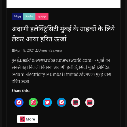
गैजेट्स
बिजनेस
महाराष्ट्र
अदाणी इलेक्ट्रिसिटी मुंबई के ग्राहकों के लिये
लेकर आया हरित ऊर्जा
April 8, 2021
Umesh Saxena
मुंबई.Desk/ @www.rubarunewsworld.com>> मुंबई का
सबसे बड़ा बिजली वितरक अदाणी इलेक्ट्रिसिटी मुंबई लिमिटेड
(Adani Electricity Mumbai Limitedएईएमएल) मुंबई द्वारा
हरित ऊर्जा
Share this:
C
C
C
C
C
C
l
l
l
l
l
l
i
i
i
i
i
i
c
c
c
c
c
c
k
k
k
k
k
k
More
t
t
t
t
t
t
o
o
o
o
o
o