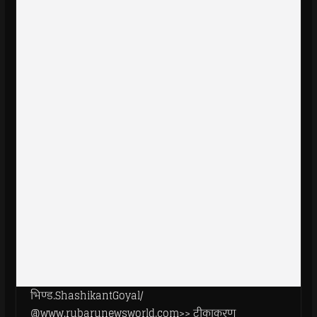
भिण्ड.ShashikantGoyal/
@www.rubarunewsworld.com>> टीकाकरण