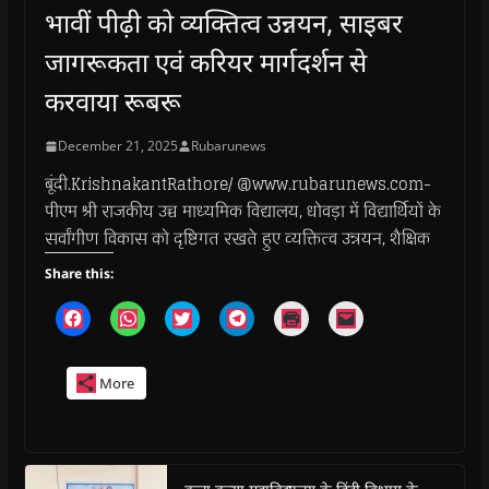
भावीं पीढ़ी को व्यक्तित्व उन्नयन, साइबर
जागरूकता एवं करियर मार्गदर्शन से
करवाया रूबरू
December 21, 2025
Rubarunews
बूंदी.KrishnakantRathore/ @www.rubarunews.com-
पीएम श्री राजकीय उच्च माध्यमिक विद्यालय, धोवड़ा में विद्यार्थियों के
सर्वांगीण विकास को दृष्टिगत रखते हुए व्यक्तित्व उन्नयन, शैक्षिक
Share this:
C
C
C
C
C
C
l
l
l
l
l
l
i
i
i
i
i
i
c
c
c
c
c
c
k
k
k
k
k
k
More
t
t
t
t
t
t
o
o
o
o
o
o
s
s
s
s
p
e
h
h
h
h
r
m
a
a
a
a
i
a
r
r
r
r
n
i
e
e
e
e
t
l
o
o
o
o
(
a