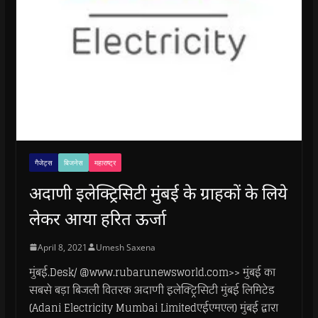
गैजेट्स
बिजनेस
महाराष्ट्र
अदाणी इलेक्ट्रिसिटी मुंबई के ग्राहकों के लिये
लेकर आया हरित ऊर्जा
April 8, 2021
Umesh Saxena
मुंबई.Desk/ @www.rubarunewsworld.com>> मुंबई का
सबसे बड़ा बिजली वितरक अदाणी इलेक्ट्रिसिटी मुंबई लिमिटेड
(Adani Electricity Mumbai Limitedएईएमएल) मुंबई द्वारा