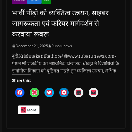
ताजातरीन
राजस्थान
शिक्षा
भावीं पीढ़ी को व्यक्तित्व उन्नयन, साइबर
जागरूकता एवं करियर मार्गदर्शन से
करवाया रूबरू
December 21, 2025
Rubarunews
बूंदी.KrishnakantRathore/ @www.rubarunews.com-
पीएम श्री राजकीय उच्च माध्यमिक विद्यालय, धोवड़ा में विद्यार्थियों के
सर्वांगीण विकास को दृष्टिगत रखते हुए व्यक्तित्व उन्नयन, शैक्षिक
Share this:
C
C
C
C
C
C
l
l
l
l
l
l
i
i
i
i
i
i
c
c
c
c
c
c
k
k
k
k
k
k
More
t
t
t
t
t
t
o
o
o
o
o
o
s
s
s
s
p
e
h
h
h
h
r
m
a
a
a
a
i
a
r
r
r
r
n
i