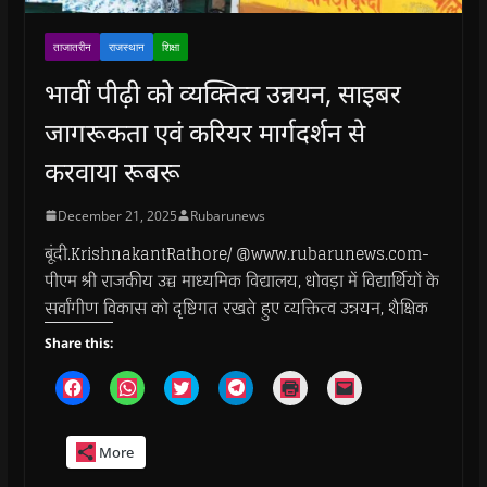
ताजातरीन
राजस्थान
शिक्षा
भावीं पीढ़ी को व्यक्तित्व उन्नयन, साइबर
जागरूकता एवं करियर मार्गदर्शन से
करवाया रूबरू
December 21, 2025
Rubarunews
बूंदी.KrishnakantRathore/ @www.rubarunews.com-
पीएम श्री राजकीय उच्च माध्यमिक विद्यालय, धोवड़ा में विद्यार्थियों के
सर्वांगीण विकास को दृष्टिगत रखते हुए व्यक्तित्व उन्नयन, शैक्षिक
Share this:
C
C
C
C
C
C
l
l
l
l
l
l
i
i
i
i
i
i
c
c
c
c
c
c
k
k
k
k
k
k
More
t
t
t
t
t
t
o
o
o
o
o
o
s
s
s
s
p
e