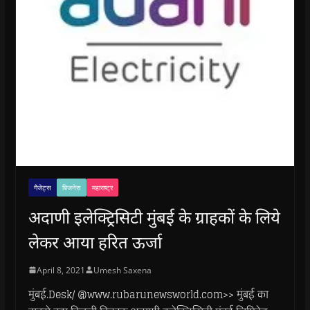
गैजेट्स
बिजनेस
महाराष्ट्र
अदाणी इलेक्ट्रिसिटी मुंबई के ग्राहकों के लिये
लेकर आया हरित ऊर्जा
April 8, 2021
Umesh Saxena
मुंबई.Desk/ @www.rubarunewsworld.com>> मुंबई का