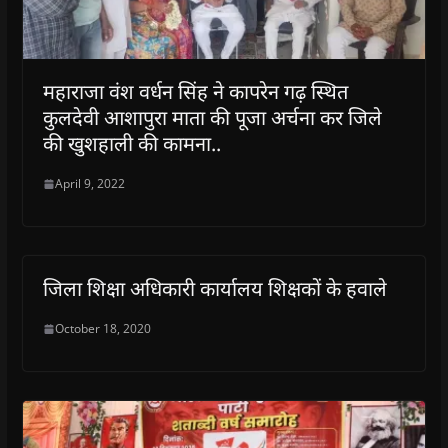
n
n
d
n
e
d
d
o
d
w
o
o
w
o
w
w
w
)
w
i
)
)
)
n
d
महाराजा वंश वर्धन सिंह ने कापरेन गढ़ स्थित
o
w
कुलदेवी आशापुरा माता की पूजा अर्चना कर जिले
)
की खुशहाली की कामना..
April 9, 2022
जिला शिक्षा अधिकारी कार्यालय शिक्षकों के हवाले
October 18, 2020