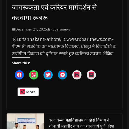
जागरूकता एवं करियर मार्गदर्शन से
करवाया रूबरू
December 21, 2025
Rubarunews
बूंदी.KrishnakantRathore/ @www.rubarunews.com-
पीएम श्री राजकीय उच्च माध्यमिक विद्यालय, धोवड़ा में विद्यार्थियों के
सर्वांगीण विकास को दृष्टिगत रखते हुए व्यक्तित्व उन्नयन, शैक्षिक
Share this:
C
C
C
C
C
C
l
l
l
l
l
l
i
i
i
i
i
i
c
c
c
c
c
c
k
k
k
k
k
k
More
t
t
t
t
t
t
o
o
o
o
o
o
s
s
s
s
p
e
h
h
h
h
r
m
a
a
a
a
i
a
r
r
r
r
n
i
e
e
e
e
t
l
o
o
o
o
(
a
कला कन्या महाविद्यालय के हिंदी विभाग के
n
n
n
n
O
l
शोधार्थी महावीर नाथ का शोधकार्य पूर्ण, दिया
F
W
T
T
p
i