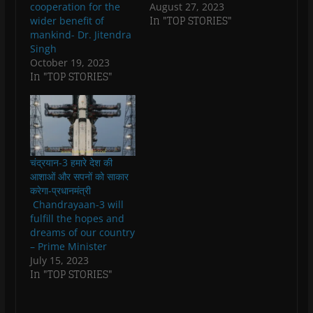
cooperation for the
August 27, 2023
i
i
n
i
w
p
n
n
n
n
)
e
In "TOP STORIES"
wider benefit of
n
n
e
n
n
mankind- Dr. Jitendra
e
e
w
e
s
w
w
w
w
i
Singh
w
w
i
w
n
i
i
n
i
n
October 19, 2023
n
n
d
n
e
In "TOP STORIES"
d
d
o
d
w
o
o
w
o
w
w
w
)
w
i
)
)
)
n
d
o
w
)
चंद्रयान-3 हमारे देश की
आशाओं और सपनों को साकार
करेगा-प्रधानमंत्री
Chandrayaan-3 will
fulfill the hopes and
dreams of our country
– Prime Minister
July 15, 2023
In "TOP STORIES"