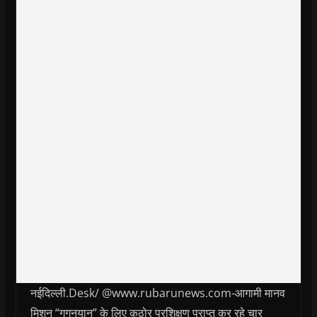
नईदिल्ली.Desk/ @www.rubarunews.com-आगामी मानव
मिशन “गगनयान” के लिए कठोर प्रशिक्षण प्राप्त कर रहे चार