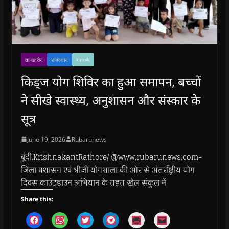
ताजातरीन
राजस्थान
स्वास्थ्य
किड्ज योग शिविर का हुआ समापन, बच्चों
ने सीखे स्वास्थ्य, अनुशासन और संस्कार के
सूत्र
June 19, 2026
Rubarunews
बूंदी.KrishnakantRathore/ @www.rubarunews.com-
जिला प्रशासन एवं श्रीजी योगशाला की ओर से अंतर्राष्ट्रीय योग
दिवस काउंटडाउन अभियान के तहत खेल संकुल में
Share this:
C
C
C
C
C
C
l
l
l
l
l
l