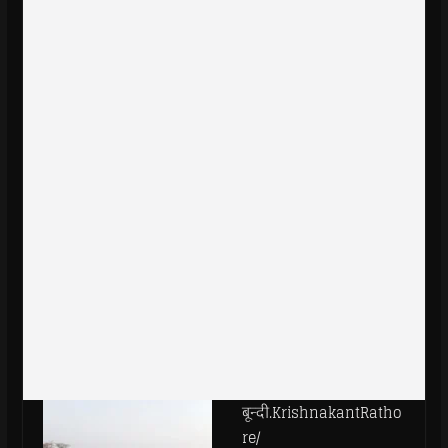
बून्दी.KrishnakantRatho
re/