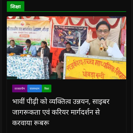
d
o
शिक्षा
w
)
ताजातरीन
राजस्थान
शिक्षा
भावीं पीढ़ी को व्यक्तित्व उन्नयन, साइबर
जागरूकता एवं करियर मार्गदर्शन से
करवाया रूबरू