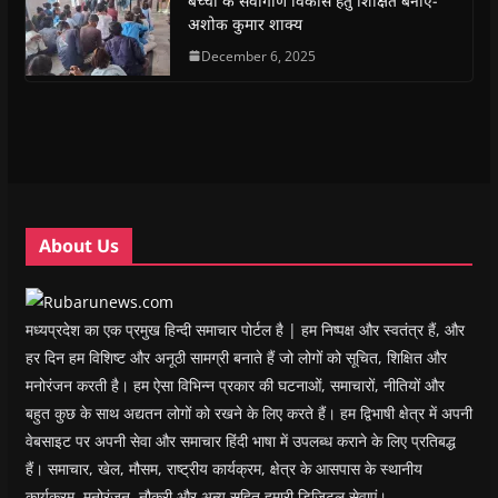
बच्चों के सर्वांगीण विकास हेतु शिक्षित बनाएँ-
O
O
p
O
w
e
अशोक कुमार शाक्य
p
p
e
p
i
n
e
e
n
e
n
d
n
n
s
December 6, 2025
n
d
(
s
s
i
s
o
O
i
i
n
i
w
p
n
n
n
n
)
e
n
n
e
n
n
e
e
w
e
s
w
w
w
w
i
w
w
i
w
n
i
i
n
i
n
n
n
d
n
e
d
d
o
d
w
o
o
w
o
w
w
w
)
w
i
About Us
)
)
)
n
d
o
w
)
मध्यप्रदेश का एक प्रमुख हिन्दी समाचार पोर्टल है | हम निष्पक्ष और स्वतंत्र हैं, और
हर दिन हम विशिष्ट और अनूठी सामग्री बनाते हैं जो लोगों को सूचित, शिक्षित और
मनोरंजन करती है। हम ऐसा विभिन्न प्रकार की घटनाओं, समाचारों, नीतियों और
बहुत कुछ के साथ अद्यतन लोगों को रखने के लिए करते हैं। हम द्विभाषी क्षेत्र में अपनी
वेबसाइट पर अपनी सेवा और समाचार हिंदी भाषा में उपलब्ध कराने के लिए प्रतिबद्ध
हैं। समाचार, खेल, मौसम, राष्ट्रीय कार्यक्रम, क्षेत्र के आसपास के स्थानीय
कार्यक्रम, मनोरंजन, नौकरी और अन्य सहित हमारी डिजिटल सेवाएं।