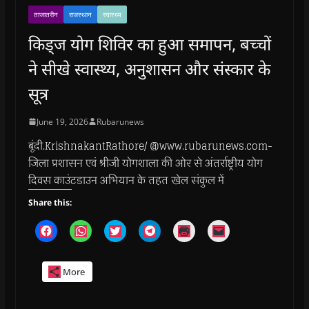
ताजातरीन
राजस्थान
स्वास्थ्य
किड्ज योग शिविर का हुआ समापन, बच्चों
ने सीखे स्वास्थ्य, अनुशासन और संस्कार के
सूत्र
June 19, 2026
Rubarunews
बूंदी.KrishnakantRathore/ @www.rubarunews.com-
जिला प्रशासन एवं श्रीजी योगशाला की ओर से अंतर्राष्ट्रीय योग
दिवस काउंटडाउन अभियान के तहत खेल संकुल में
Share this:
C
C
C
C
C
C
l
l
l
l
l
l
i
i
i
i
i
i
c
c
c
c
c
c
k
k
k
k
k
k
More
t
t
t
t
t
t
o
o
o
o
o
o
s
s
s
s
p
e
h
h
h
h
r
m