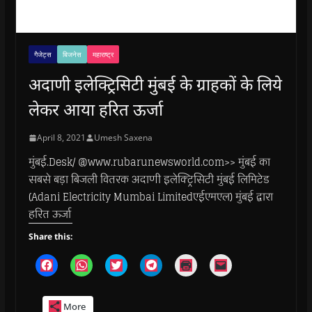
गैजेट्स
बिजनेस
महाराष्ट्र
अदाणी इलेक्ट्रिसिटी मुंबई के ग्राहकों के लिये
लेकर आया हरित ऊर्जा
April 8, 2021
Umesh Saxena
मुंबई.Desk/ @www.rubarunewsworld.com>> मुंबई का
सबसे बड़ा बिजली वितरक अदाणी इलेक्ट्रिसिटी मुंबई लिमिटेड
(Adani Electricity Mumbai Limitedएईएमएल) मुंबई द्वारा
हरित ऊर्जा
Share this:
C
C
C
C
C
C
l
l
l
l
l
l
i
i
i
i
i
i
c
c
c
c
c
c
k
k
k
k
k
k
More
t
t
t
t
t
t