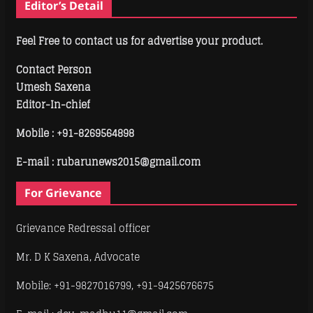
Editor’s Detail
Feel Free to contact us for advertise your product.
Contact Person
Umesh Saxena
Editor-In-chief
Mobile :
+91-8269564898
E-mail : rubarunews2015@gmail.com
For Grievance
Grievance Redressal officer
Mr. D K Saxena, Advocate
Mobile: +91-9827016799, +91-9425676675