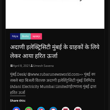
गैजेट्स
बिजनेस
महाराष्ट्र
अदाणी इलेक्ट्रिसिटी मुंबई के ग्राहकों के लिये
लेकर आया हरित ऊर्जा
April 8, 2021
Umesh Saxena
मुंबई.Desk/ @www.rubarunewsworld.com>> मुंबई का
सबसे बड़ा बिजली वितरक अदाणी इलेक्ट्रिसिटी मुंबई लिमिटेड
(Adani Electricity Mumbai Limitedएईएमएल) मुंबई द्वारा
हरित ऊर्जा
Share this:
C
C
C
C
C
C