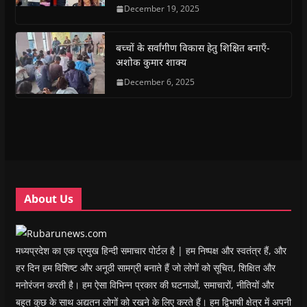
e
t
t
e
s
t
December 19, 2025
b
s
t
g
i
o
o
A
e
r
n
a
o
p
r
a
n
f
k
p
(
m
e
r
(
(
O
(
w
i
बच्चों के सर्वांगीण विकास हेतु शिक्षित बनाएँ-
O
O
p
O
w
e
अशोक कुमार शाक्य
p
p
e
p
i
n
e
e
n
e
n
d
n
n
s
December 6, 2025
n
d
(
s
s
i
s
o
O
i
i
n
i
w
p
n
n
n
n
)
e
n
n
e
n
n
e
e
w
e
s
w
w
w
w
i
w
w
i
w
n
i
i
n
i
n
n
n
d
n
e
d
d
o
d
w
o
o
w
o
w
w
w
)
w
i
About Us
)
)
)
n
d
o
w
)
मध्यप्रदेश का एक प्रमुख हिन्दी समाचार पोर्टल है | हम निष्पक्ष और स्वतंत्र हैं, और
हर दिन हम विशिष्ट और अनूठी सामग्री बनाते हैं जो लोगों को सूचित, शिक्षित और
मनोरंजन करती है। हम ऐसा विभिन्न प्रकार की घटनाओं, समाचारों, नीतियों और
बहुत कुछ के साथ अद्यतन लोगों को रखने के लिए करते हैं। हम द्विभाषी क्षेत्र में अपनी