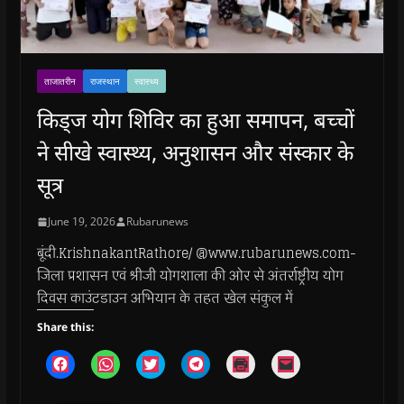
ताजातरीन
राजस्थान
स्वास्थ्य
किड्ज योग शिविर का हुआ समापन, बच्चों
ने सीखे स्वास्थ्य, अनुशासन और संस्कार के
सूत्र
June 19, 2026
Rubarunews
बूंदी.KrishnakantRathore/ @www.rubarunews.com-
जिला प्रशासन एवं श्रीजी योगशाला की ओर से अंतर्राष्ट्रीय योग
दिवस काउंटडाउन अभियान के तहत खेल संकुल में
Share this:
C
C
C
C
C
C
l
l
l
l
l
l
i
i
i
i
i
i
c
c
c
c
c
c