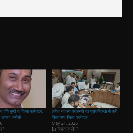
 होंगे बून्दी के जिला कलेक्टर,
लंबित राजस्व प्रकरणों का प्राथमिकता से करें
ो लगाया करौली
निस्तारण: जिला कलेक्टर
26
May 21, 2026
न"
In "ताजातरीन"