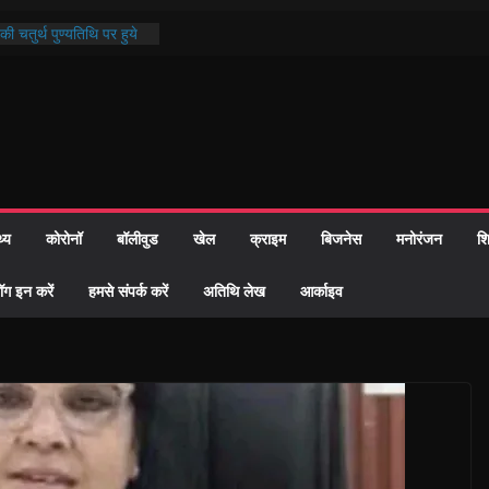
ी चतुर्थ पुण्यतिथि पर हुये
्दरकाण्ड पाठ में भक्ति रस में
ौहार समाज को केवल वोट बैंक
गीदारी नहीं दी – सैफी
ी
 भटक रहे जितेन्द्र को मौके
 हुआ नामांतरण
न्मदिन पर हुआ 26 यूनिट
थ्य
कोरोनॉ
बॉलीवुड
खेल
क्राइम
बिजनेस
मनोरंजन
शि
 दिखी प्रशासन की तत्परता:
6 विवाह प्रमाण-पत्र
ॉग इन करें
हमसे संपर्क करें
अतिथि लेख
आर्काइव