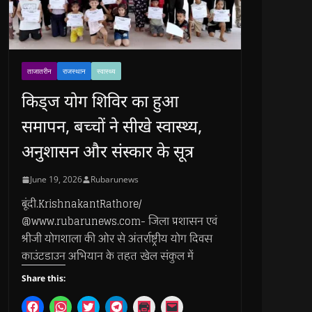
ताजातरीन
राजस्थान
स्वास्थ्य
किड्ज योग शिविर का हुआ
समापन, बच्चों ने सीखे स्वास्थ्य,
अनुशासन और संस्कार के सूत्र
June 19, 2026
Rubarunews
बूंदी.KrishnakantRathore/
@www.rubarunews.com- जिला प्रशासन एवं
श्रीजी योगशाला की ओर से अंतर्राष्ट्रीय योग दिवस
काउंटडाउन अभियान के तहत खेल संकुल में
Share this:
C
C
C
C
C
C