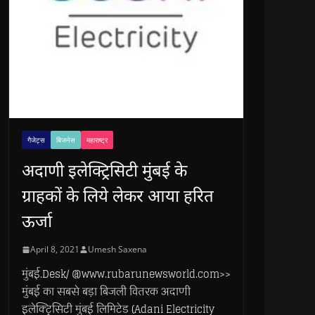
गैजेट्स
बिजनेस
महाराष्ट्र
अदाणी इलेक्ट्रिसिटी मुंबई के
ग्राहकों के लिये लेकर आया हरित
ऊर्जा
April 8, 2021
Umesh Saxena
मुंबई.Desk/ @www.rubarunewsworld.com>>
मुंबई का सबसे बड़ा बिजली वितरक अदाणी
इलेक्ट्रिसिटी मुंबई लिमिटेड (Adani Electricity