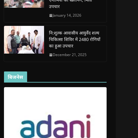
d
d
o
d
w
उपचार
o
o
w
o
w
w
w
)
w
i
)
)
)
n
January 14, 2026
d
o
w
)
नि:शुल्क आवासीय आयुर्वेद शल्य
चिकित्सा शिविर में 2480 रोगियों
का हुआ उपचार
December 21, 2025
बिजनेस