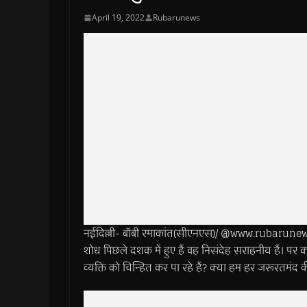
April 19, 2022
Rubarunews
नईदिल्ली- बॉबी रमाकांत(सीएनएस)/ @www.rubarunews
शोध पिछले दशक में हुए हैं वह निसंदेह सराहनीय हैं। पर 
व्यक्ति को चिन्हित कर पा रहे हैं? क्या हम हर जरूरतमंद