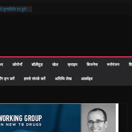
्रशासन की तत्परता:
प्रमाण-पत्र
थ पुण्यतिथि पर हुये
 पाठ में भक्ति रस में
ाज को केवल वोट बैंक
नहीं दी – सैफी
 जितेन्द्र को मौके
मांतरण
थ्य
कोरोनॉ
बॉलीवुड
खेल
क्राइम
बिजनेस
मनोरंजन
शि
पर हुआ 26 यूनिट
ॉग इन करें
हमसे संपर्क करें
अतिथि लेख
आर्काइव