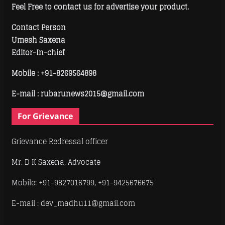
Feel Free to contact us for advertise your product.
Contact Person
Umesh Saxena
Editor-In-chief
Mobile :
+91-8269564898
E-mail : rubarunews2015@gmail.com
For Grievance
Grievance Redressal officer
Mr. D K Saxena, Advocate
Mobile: +91-9827016799, +91-9425676675
E-mail : dev_madhu11@gmail.com