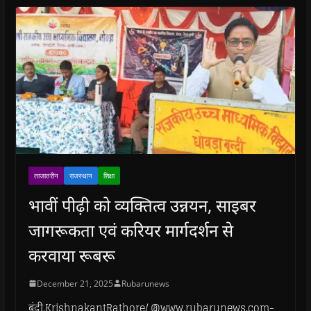
ताजातरीन
राजस्थान
शिक्षा
भावीं पीढ़ी को व्यक्तित्व उन्नयन, साइबर
जागरूकता एवं करियर मार्गदर्शन से
करवाया रूबरू
December 21, 2025
Rubarunews
बूंदी.KrishnakantRathore/ @www.rubarunews.com-