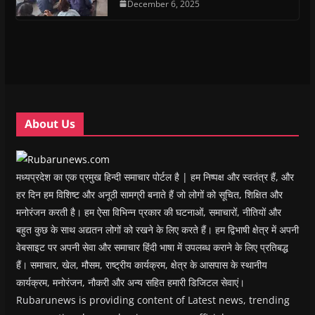
n
n
s
December 6, 2025
n
d
(
s
s
i
s
o
O
i
i
n
i
w
p
n
n
n
n
)
e
n
n
e
n
n
e
e
w
e
s
w
w
w
w
i
w
w
i
w
n
i
i
n
i
n
n
n
d
n
e
d
d
o
d
w
o
o
w
o
w
w
w
)
w
i
About Us
)
)
)
n
d
o
w
)
मध्यप्रदेश का एक प्रमुख हिन्दी समाचार पोर्टल है | हम निष्पक्ष और स्वतंत्र हैं, और
हर दिन हम विशिष्ट और अनूठी सामग्री बनाते हैं जो लोगों को सूचित, शिक्षित और
मनोरंजन करती है। हम ऐसा विभिन्न प्रकार की घटनाओं, समाचारों, नीतियों और
बहुत कुछ के साथ अद्यतन लोगों को रखने के लिए करते हैं। हम द्विभाषी क्षेत्र में अपनी
वेबसाइट पर अपनी सेवा और समाचार हिंदी भाषा में उपलब्ध कराने के लिए प्रतिबद्ध
हैं। समाचार, खेल, मौसम, राष्ट्रीय कार्यक्रम, क्षेत्र के आसपास के स्थानीय
कार्यक्रम, मनोरंजन, नौकरी और अन्य सहित हमारी डिजिटल सेवाएं।
Rubarunews is providing content of Latest news, trending