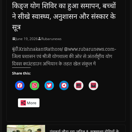
किड्ज योग शिविर का हुआ समापन, बच्चों
ने सीखे स्वास्थ्य, अनुशासन और संस्कार के
सूत्र
June 19, 2026
Rubarunews
बूंदी.KrishnakantRathore/ @www.rubarunews.com-
जिला प्रशासन एवं श्रीजी योगशाला की ओर से अंतर्राष्ट्रीय योग
दिवस काउंटडाउन अभियान के तहत खेल संकुल में
Share this:
C
C
C
C
C
C
l
l
l
l
l
l
i
i
i
i
i
i
c
c
c
c
c
c
k
k
k
k
k
k
More
t
t
t
t
t
t
o
o
o
o
o
o
s
s
s
s
p
e
h
h
h
h
r
m
a
a
a
a
i
a
r
r
r
r
n
i
e
e
e
e
t
l
o
o
o
o
(
a
पंचकर्म लौटा रहा जटिल & कष्टसाध्य रोगियों के