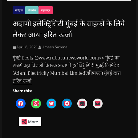
गैजेट्स
बिजनेस
महाराष्ट्र
अदाणी इलेक्ट्रिसिटी मुंबई के ग्राहकों के लिये
लेकर आया हरित ऊर्जा
April 8, 2021
Umesh Saxena
मुंबई.Desk/ @www.rubarunewsworld.com>> मुंबई का
सबसे बड़ा बिजली वितरक अदाणी इलेक्ट्रिसिटी मुंबई लिमिटेड
(Adani Electricity Mumbai Limitedएईएमएल) मुंबई द्वारा
हरित ऊर्जा
Share this:
C
C
C
C
C
C
l
l
l
l
l
l
i
i
i
i
i
i
c
c
c
c
c
c
k
k
k
k
k
k
More
t
t
t
t
t
t
o
o
o
o
o
o
s
s
s
s
p
e
h
h
h
h
r
m