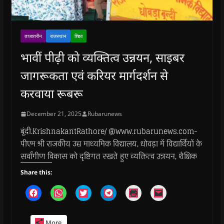
ताजातरीन
राजस्थान
शिक्षा
भावीं पीढ़ी को व्यक्तित्व उन्नयन, साइबर
जागरूकता एवं करियर मार्गदर्शन से
करवाया रूबरू
December 21, 2025
Rubarunews
बूंदी.KrishnakantRathore/ @www.rubarunews.com-
पीएम श्री राजकीय उच्च माध्यमिक विद्यालय, धोवड़ा में विद्यार्थियों के
सर्वांगीण विकास को दृष्टिगत रखते हुए व्यक्तित्व उन्नयन, शैक्षिक
Share this:
C
C
C
C
C
C
l
l
l
l
l
l
i
i
i
i
i
i
c
c
c
c
c
c
k
k
k
k
k
k
More