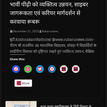
भावीं पीढ़ी को व्यक्तित्व उन्नयन, साइबर
जागरूकता एवं करियर मार्गदर्शन से
करवाया रूबरू
December 21, 2025
Rubarunews
बूंदी.KrishnakantRathore/ @www.rubarunews.com-
पीएम श्री राजकीय उच्च माध्यमिक विद्यालय, धोवड़ा में विद्यार्थियों के
सर्वांगीण विकास को दृष्टिगत रखते हुए व्यक्तित्व उन्नयन, शैक्षिक
Share this:
C
C
C
C
C
C
l
l
l
l
l
l
i
i
i
i
i
i
c
c
c
c
c
c
k
k
k
k
k
k
More
t
t
t
t
t
t
o
o
o
o
o
o
s
s
s
s
p
e
h
h
h
h
r
m
a
a
a
a
i
a
r
r
r
r
n
i
e
e
e
e
t
l
o
o
o
o
(
a
कला कन्या महाविद्यालय के हिंदी विभाग के