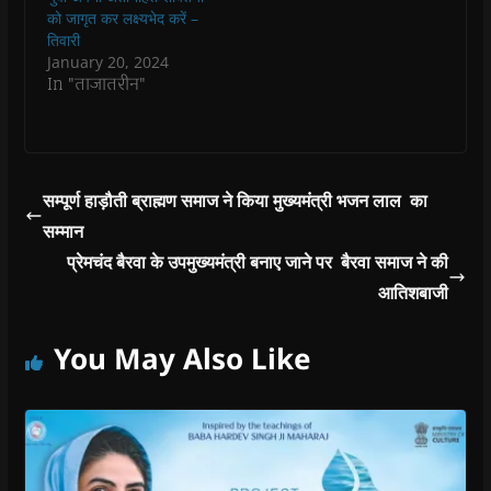
n
n
d
n
e
को जागृत कर लक्ष्यभेद करें –
d
d
o
d
w
o
o
w
o
w
तिवारी
w
w
)
w
i
January 20, 2024
)
)
)
n
d
In "ताजातरीन"
o
w
)
सम्पूर्ण हाड़ौती ब्राह्मण समाज ने किया मुख्यमंत्री भजन लाल का
सम्मान
प्रेमचंद बैरवा के उपमुख्यमंत्री बनाए जाने पर बैरवा समाज ने की
आतिशबाजी
You May Also Like