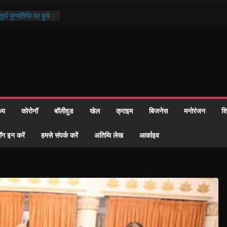
र्थ पुण्यतिथि पर हुये
्ड पाठ में भक्ति रस में
माज को केवल वोट बैंक
ी नहीं दी – सैफी
हे जितेन्द्र को मौके
नामांतरण
 पर हुआ 26 यूनिट
थ्य
कोरोनॉ
बॉलीवुड
खेल
क्राइम
बिजनेस
मनोरंजन
शि
प्रशासन की तत्परता:
ह प्रमाण-पत्र
ॉग इन करें
हमसे संपर्क करें
अतिथि लेख
आर्काइव