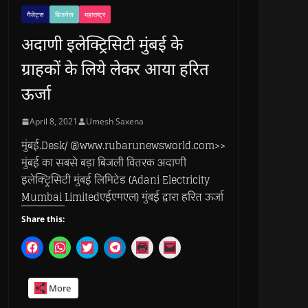
गैजेट्स
बिजनेस
महाराष्ट्र
अदाणी इलेक्ट्रिसिटी मुंबई के
ग्राहकों के लिये लेकर आया हरित
ऊर्जा
April 8, 2021
Umesh Saxena
मुंबई.Desk/ @www.rubarunewsworld.com>>
मुंबई का सबसे बड़ा बिजली वितरक अदाणी
इलेक्ट्रिसिटी मुंबई लिमिटेड (Adani Electricity
Mumbai Limitedएईएमएल) मुंबई द्वारा हरित ऊर्जा
Share this:
C
C
C
C
C
C
l
l
l
l
l
l
i
i
i
i
i
i
c
c
c
c
c
c
k
k
k
k
k
k
More
t
t
t
t
t
t
o
o
o
o
o
o