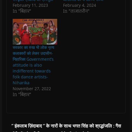
(
(
O
(
w
i
O
O
p
O
w
e
February 11, 2023
February 4, 2024
p
p
e
p
i
n
In "बिहार"
In "ताजातरीन"
e
e
n
e
n
d
n
n
s
n
d
(
s
s
i
s
o
O
i
i
n
i
w
p
n
n
n
n
)
e
n
n
e
n
n
e
e
w
e
s
w
w
w
w
i
w
w
i
w
n
i
i
n
i
n
सरकार का रुख भी लोक नृत्य
n
n
d
n
e
कलाकारों को लेकर उदासीन-
d
d
o
d
w
o
o
w
o
w
निहारिका Government’s
w
w
)
w
i
attitude is also
)
)
)
n
d
indifferent towards
o
folk dance artists-
w
)
Niharika
November 27, 2022
In "बिहार"
” इंकलाब ज़िंदाबाद ” के नारों के साथ भगत सिंह को श्रद्धांजलि : गैस