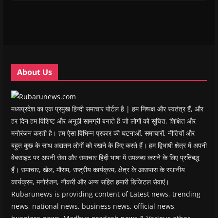
i
i
n
i
w
p
n
n
n
n
)
e
n
n
e
n
n
e
e
w
e
s
w
w
w
w
i
w
w
i
w
n
i
i
n
i
n
n
n
d
n
e
d
d
o
d
w
o
o
w
o
w
w
w
)
w
i
About Us
)
)
)
n
d
o
w
)
मध्यप्रदेश का एक प्रमुख हिन्दी समाचार पोर्टल है | हम निष्पक्ष और स्वतंत्र हैं, और
हर दिन हम विशिष्ट और अनूठी सामग्री बनाते हैं जो लोगों को सूचित, शिक्षित और
मनोरंजन करती है। हम ऐसा विभिन्न प्रकार की घटनाओं, समाचारों, नीतियों और
बहुत कुछ के साथ अद्यतन लोगों को रखने के लिए करते हैं। हम द्विभाषी क्षेत्र में अपनी
वेबसाइट पर अपनी सेवा और समाचार हिंदी भाषा में उपलब्ध कराने के लिए प्रतिबद्ध
हैं। समाचार, खेल, मौसम, राष्ट्रीय कार्यक्रम, क्षेत्र के आसपास के स्थानीय
कार्यक्रम, मनोरंजन, नौकरी और अन्य सहित हमारी डिजिटल सेवाएं।
Rubarunews is providing content of Latest news, trending
news, national news, business news, official news,