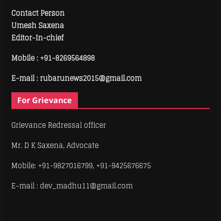
Contact Person
Umesh Saxena
Editor-In-chief
Mobile :
+91-8269564898
E-mail : rubarunews2015@gmail.com
For Grievance
Grievance Redressal officer
Mr. D K Saxena, Advocate
Mobile: +91-9827016799, +91-9425676675
E-mail : dev_madhu11@gmail.com