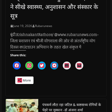
ने सीखे स्वास्थ्य, अनुशासन और संस्कार के
सूत्र
June 19, 2026
Rubarunews
बूंदी.KrishnakantRathore/ @www.rubarunews.com-
जिला प्रशासन एवं श्रीजी योगशाला की ओर से अंतर्राष्ट्रीय योग
दिवस काउंटडाउन अभियान के तहत खेल संकुल में
Share this:
C
C
C
C
C
C
l
l
l
l
l
l
i
i
i
i
i
i
c
c
c
c
c
c
k
k
k
k
k
k
More
t
t
t
t
t
t
o
o
o
o
o
o
s
s
s
s
p
e
h
h
h
h
r
m
a
a
a
a
i
a
r
r
r
r
n
i
e
e
e
e
t
l
o
o
o
o
(
a
पंचकर्म लौटा रहा जटिल & कष्टसाध्य रोगियों के
n
n
n
n
O
l
चेहरे पर मुस्कान -डॉ अंजना शर्मा
F
W
T
T
p
i