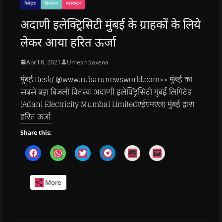
गैजेट्स
बिजनेस
महाराष्ट्र
अदाणी इलेक्ट्रिसिटी मुंबई के ग्राहकों के लिये
लेकर आया हरित ऊर्जा
April 8, 2021
Umesh Saxena
मुंबई.Desk/ @www.rubarunewsworld.com>> मुंबई का
सबसे बड़ा बिजली वितरक अदाणी इलेक्ट्रिसिटी मुंबई लिमिटेड
(Adani Electricity Mumbai Limitedएईएमएल) मुंबई द्वारा
हरित ऊर्जा
Share this:
C
C
C
C
C
C
l
l
l
l
l
l
i
i
i
i
i
i
c
c
c
c
c
c
k
k
k
k
k
k
More
t
t
t
t
t
t
o
o
o
o
o
o
s
s
s
s
p
e
h
h
h
h
r
m
a
a
a
a
i
a
r
r
r
r
n
i