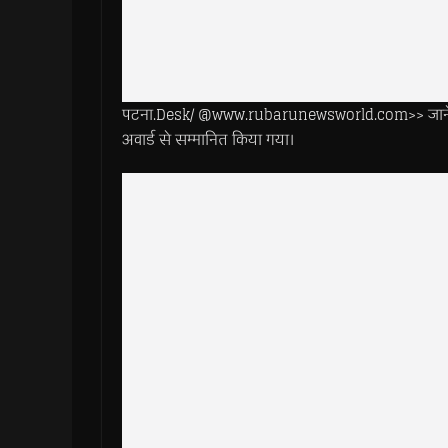
पटना.Desk/ @www.rubarunewsworld.com>> जानेमाने अ
अवार्ड से सम्मानित किया गया।