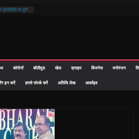
थ पुण्यतिथि पर हुये
 पाठ में भक्ति रस में
ाज को केवल वोट बैंक
नहीं दी – सैफी
 जितेन्द्र को मौके
मांतरण
पर हुआ 26 यूनिट
थ्य
कोरोनॉ
बॉलीवुड
खेल
क्राइम
बिजनेस
मनोरंजन
शि
्रशासन की तत्परता:
प्रमाण-पत्र
ॉग इन करें
हमसे संपर्क करें
अतिथि लेख
आर्काइव