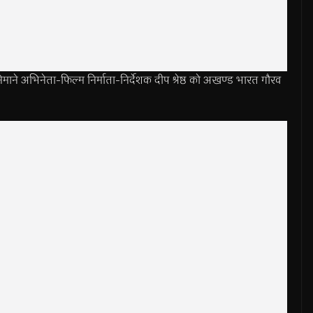
भिनेता-फिल्म निर्माता-निर्देशक दीप श्रेष्ठ को अखण्ड भारत गौरव