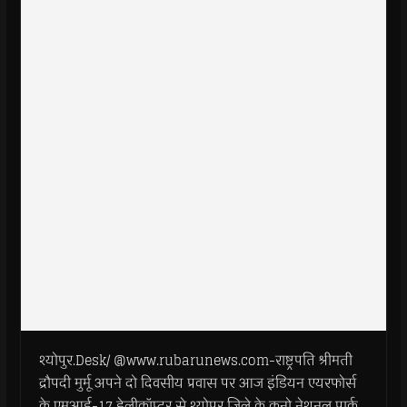
श्योपुर.Desk/ @www.rubarunews.com-राष्ट्रपति श्रीमती
द्रौपदी मुर्मू अपने दो दिवसीय प्रवास पर आज इंडियन एयरफोर्स
के एमआई-17 हेलीकॉप्टर से श्योपुर जिले के कूनो नेशनल पार्क