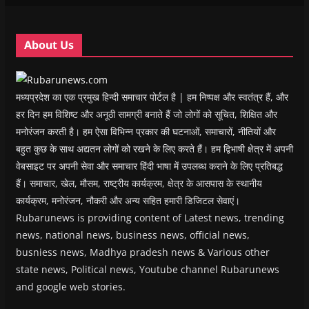
n
n
d
n
e
d
d
o
d
w
o
o
w
o
w
w
w
)
w
i
About Us
)
)
)
n
d
o
w
)
मध्यप्रदेश का एक प्रमुख हिन्दी समाचार पोर्टल है | हम निष्पक्ष और स्वतंत्र हैं, और
हर दिन हम विशिष्ट और अनूठी सामग्री बनाते हैं जो लोगों को सूचित, शिक्षित और
मनोरंजन करती है। हम ऐसा विभिन्न प्रकार की घटनाओं, समाचारों, नीतियों और
बहुत कुछ के साथ अद्यतन लोगों को रखने के लिए करते हैं। हम द्विभाषी क्षेत्र में अपनी
वेबसाइट पर अपनी सेवा और समाचार हिंदी भाषा में उपलब्ध कराने के लिए प्रतिबद्ध
हैं। समाचार, खेल, मौसम, राष्ट्रीय कार्यक्रम, क्षेत्र के आसपास के स्थानीय
कार्यक्रम, मनोरंजन, नौकरी और अन्य सहित हमारी डिजिटल सेवाएं।
Rubarunews is providing content of Latest news, trending
news, national news, business news, official news,
busniess news, Madhya pradesh news & Various other
state news, Political news, Youtube channel Rubarunews
and google web stories.