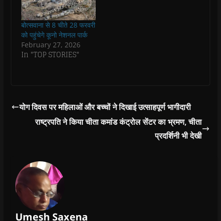
e
e
w
e
s
w
w
w
w
i
w
w
i
w
n
i
i
n
i
n
बोत्सवाना से 8 चीते 28 फरवरी
n
n
d
n
e
को पहुंचेगे कूनो नेशनल पार्क
d
d
o
d
w
o
o
w
o
w
February 27, 2026
w
w
)
w
i
In "TOP STORIES"
)
)
)
n
d
o
w
)
योग दिवस पर महिलाओं और बच्चों ने दिखाई उत्साहपूर्ण भागीदारी
राष्ट्रपति ने किया चीता कमांड कंट्रोल सेंटर का भ्रमण, चीता
प्रदर्शिनी भी देखी
Umesh Saxena