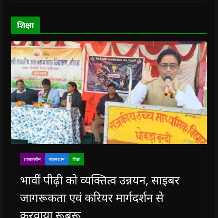
w
w
)
w
i
)
)
)
n
d
o
शिक्षा
w
)
ताजातरीन
राजस्थान
शिक्षा
भावीं पीढ़ी को व्यक्तित्व उन्नयन, साइबर
जागरूकता एवं करियर मार्गदर्शन से
करवाया रूबरू