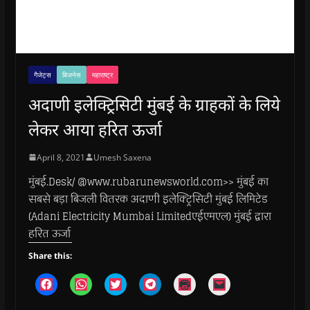
गैजेट्स
बिजनेस
महाराष्ट्र
अदाणी इलेक्ट्रिसिटी मुंबई के ग्राहकों के लिये
लेकर आया हरित ऊर्जा
April 8, 2021
Umesh Saxena
मुंबई.Desk/ @www.rubarunewsworld.com>> मुंबई का
सबसे बड़ा बिजली वितरक अदाणी इलेक्ट्रिसिटी मुंबई लिमिटेड
(Adani Electricity Mumbai Limitedएईएमएल) मुंबई द्वारा
हरित ऊर्जा
Share this:
C
C
C
C
C
C
l
l
l
l
l
l
i
i
i
i
i
i
c
c
c
c
c
c