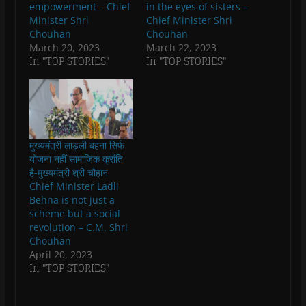
empowerment – Chief
in the eyes of sisters –
i
i
n
i
w
p
n
n
n
n
)
e
Minister Shri
Chief Minister Shri
n
n
e
n
n
Chouhan
Chouhan
e
e
w
e
s
w
w
w
w
i
March 20, 2023
March 22, 2023
w
w
i
w
n
In "TOP STORIES"
In "TOP STORIES"
i
i
n
i
n
n
n
d
n
e
d
d
o
d
w
o
o
w
o
w
w
w
)
w
i
)
)
)
n
d
o
w
)
मुख्यमंत्री लाड़ली बहना सिर्फ
योजना नहीं सामाजिक क्रांति
है-मुख्यमंत्री श्री चौहान
Chief Minister Ladli
Behna is not just a
scheme but a social
revolution – C.M. Shri
Chouhan
April 20, 2023
In "TOP STORIES"