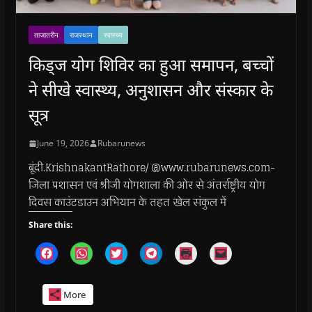
ताजातरीन
राजस्थान
स्वास्थ्य
किड्ज योग शिविर का हुआ समापन, बच्चों
ने सीखे स्वास्थ्य, अनुशासन और संस्कार के
सूत्र
June 19, 2026
Rubarunews
बूंदी.KrishnakantRathore/ @www.rubarunews.com-
जिला प्रशासन एवं श्रीजी योगशाला की ओर से अंतर्राष्ट्रीय योग
दिवस काउंटडाउन अभियान के तहत खेल संकुल में
Share this:
C
C
C
C
C
C
l
l
l
l
l
l
i
i
i
i
i
i
c
c
c
c
c
c
k
k
k
k
k
k
More
t
t
t
t
t
t
o
o
o
o
o
o