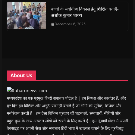
o
p
r
a
n
f
k
p
(
m
e
r
(
(
O
(
w
i
बच्चों के सर्वांगीण विकास हेतु शिक्षित बनाएँ-
O
O
p
O
w
e
अशोक कुमार शाक्य
p
p
e
p
i
n
e
e
n
e
n
d
n
n
s
December 6, 2025
n
d
(
s
s
i
s
o
O
i
i
n
i
w
p
n
n
n
n
)
e
n
n
e
n
n
e
e
w
e
s
w
w
w
w
i
w
w
i
w
n
i
i
n
i
n
n
n
d
n
e
d
d
o
d
w
o
o
w
o
w
w
w
)
w
i
About Us
)
)
)
n
d
o
w
)
मध्यप्रदेश का एक प्रमुख हिन्दी समाचार पोर्टल है | हम निष्पक्ष और स्वतंत्र हैं, और
हर दिन हम विशिष्ट और अनूठी सामग्री बनाते हैं जो लोगों को सूचित, शिक्षित और
मनोरंजन करती है। हम ऐसा विभिन्न प्रकार की घटनाओं, समाचारों, नीतियों और
बहुत कुछ के साथ अद्यतन लोगों को रखने के लिए करते हैं। हम द्विभाषी क्षेत्र में अपनी
वेबसाइट पर अपनी सेवा और समाचार हिंदी भाषा में उपलब्ध कराने के लिए प्रतिबद्ध