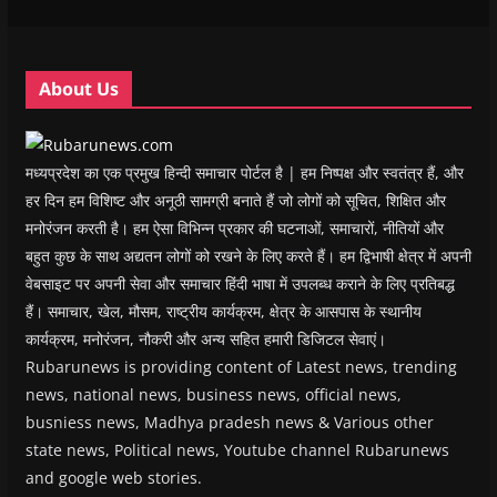
w
w
i
w
n
i
i
n
i
n
n
n
d
n
e
d
d
o
d
w
o
o
w
o
w
w
w
)
w
i
About Us
)
)
)
n
d
o
w
)
मध्यप्रदेश का एक प्रमुख हिन्दी समाचार पोर्टल है | हम निष्पक्ष और स्वतंत्र हैं, और
हर दिन हम विशिष्ट और अनूठी सामग्री बनाते हैं जो लोगों को सूचित, शिक्षित और
मनोरंजन करती है। हम ऐसा विभिन्न प्रकार की घटनाओं, समाचारों, नीतियों और
बहुत कुछ के साथ अद्यतन लोगों को रखने के लिए करते हैं। हम द्विभाषी क्षेत्र में अपनी
वेबसाइट पर अपनी सेवा और समाचार हिंदी भाषा में उपलब्ध कराने के लिए प्रतिबद्ध
हैं। समाचार, खेल, मौसम, राष्ट्रीय कार्यक्रम, क्षेत्र के आसपास के स्थानीय
कार्यक्रम, मनोरंजन, नौकरी और अन्य सहित हमारी डिजिटल सेवाएं।
Rubarunews is providing content of Latest news, trending
news, national news, business news, official news,
busniess news, Madhya pradesh news & Various other
state news, Political news, Youtube channel Rubarunews
and google web stories.