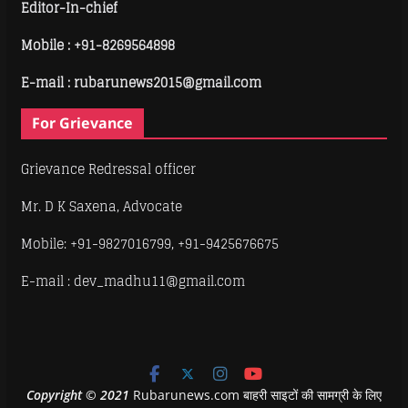
Editor-In-chief
Mobile :
+91-8269564898
E-mail : rubarunews2015@gmail.com
For Grievance
Grievance Redressal officer
Mr. D K Saxena, Advocate
Mobile: +91-9827016799, +91-9425676675
E-mail : dev_madhu11@gmail.com
Copyright
©
2021
Rubarunews.com बाहरी साइटों की सामग्री के लिए