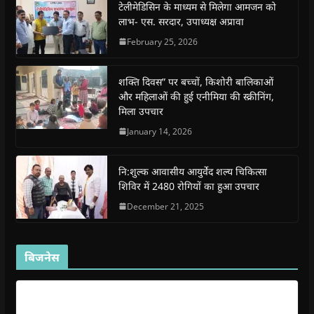
o
p
r
a
n
f
टेलीमेडिसिन के माध्यम से मिलेगा आमजन को
k
p
(
m
e
r
(
(
O
(
w
i
लाभ- एस. सरदार, उपाध्यक्ष अप्रावा
O
O
p
O
w
e
p
p
e
p
i
n
February 25, 2026
e
e
n
e
n
d
n
n
s
n
d
(
s
s
i
s
o
O
i
i
n
i
w
p
शक्ति दिवस” पर बच्चों, किशोरी बालिकाओं
n
n
n
n
)
e
n
n
e
n
n
और महिलाओं की हुई एनीमिया की स्क्रीनिंग,
e
e
w
e
s
मिला उपचार
w
w
w
w
i
w
w
i
w
n
i
i
n
i
n
January 14, 2026
n
n
d
n
e
d
d
o
d
w
o
o
w
o
w
w
w
)
w
i
नि:शुल्क आवासीय आयुर्वेद शल्य चिकित्सा
)
)
)
n
d
शिविर में 2480 रोगियों का हुआ उपचार
o
w
December 21, 2025
)
बिजनेस