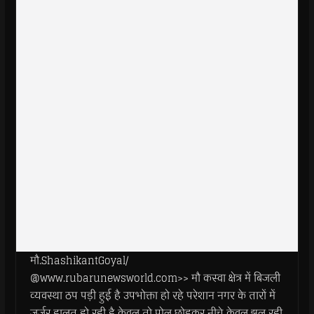
मौ.ShashikantGoyal/
@www.rubarunewsworld.com>> मौ कस्वा क्षेत्र में बिजली
व्यवस्था ठप पड़ी हुई है उपभोक्ता हो रहे परेशान नगर के तारों में
जर्जर हालत हो रही है केवल तो पोल छोड़कर नीचे केवल झूल रही