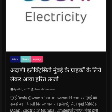
गैजेट्स
बिजनेस
महाराष्ट्र
अदाणी इलेक्ट्रिसिटी मुंबई के ग्राहकों के लिये
लेकर आया हरित ऊर्जा
April 8, 2021
Umesh Saxena
मुंबई.Desk/ @www.rubarunewsworld.com>> मुंबई का
सबसे बड़ा बिजली वितरक अदाणी इलेक्ट्रिसिटी मुंबई लिमिटेड
(Adani Electricity Mumbai Limitedएईएमएल) मुंबई द्वारा