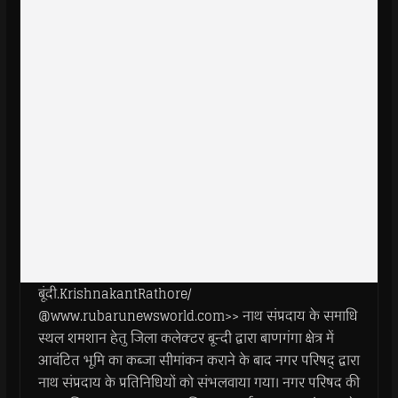
बूंदी.KrishnakantRathore/
@www.rubarunewsworld.com>> नाथ संप्रदाय के समाधि
स्थल शमशान हेतु जिला कलेक्टर बून्दी द्वारा बाणगंगा क्षेत्र में
आवंटित भूमि का कब्जा सीमांकन कराने के बाद नगर परिषद् द्वारा
नाथ संप्रदाय के प्रतिनिधियों को संभलवाया गया। नगर परिषद की