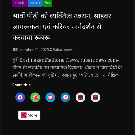
ताजातरीन
राजस्थान
शिक्षा
भावीं पीढ़ी को व्यक्तित्व उन्नयन, साइबर
जागरूकता एवं करियर मार्गदर्शन से
करवाया रूबरू
December 21, 2025
Rubarunews
बूंदी.KrishnakantRathore/ @www.rubarunews.com-
पीएम श्री राजकीय उच्च माध्यमिक विद्यालय, धोवड़ा में विद्यार्थियों के
सर्वांगीण विकास को दृष्टिगत रखते हुए व्यक्तित्व उन्नयन, शैक्षिक
Share this:
C
C
C
C
C
C
l
l
l
l
l
l
i
i
i
i
i
i
c
c
c
c
c
c
k
k
k
k
k
k
More
t
t
t
t
t
t
o
o
o
o
o
o
s
s
s
s
p
e
h
h
h
h
r
m
a
a
a
a
i
a