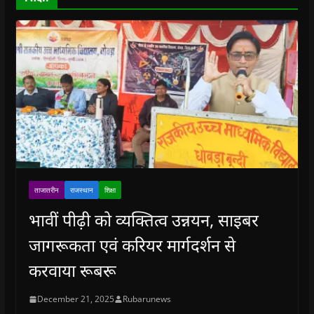
w
)
ताजातरीन
राजस्थान
शिक्षा
भावीं पीढ़ी को व्यक्तित्व उन्नयन, साइबर
जागरूकता एवं करियर मार्गदर्शन से
करवाया रूबरू
December 21, 2025
Rubarunews