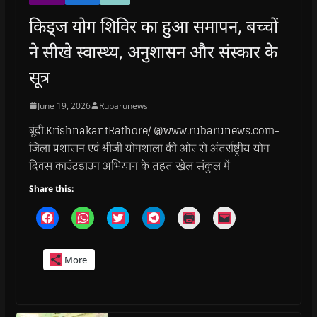
किड्ज योग शिविर का हुआ समापन, बच्चों
ने सीखे स्वास्थ्य, अनुशासन और संस्कार के
सूत्र
June 19, 2026
Rubarunews
बूंदी.KrishnakantRathore/ @www.rubarunews.com-
जिला प्रशासन एवं श्रीजी योगशाला की ओर से अंतर्राष्ट्रीय योग
दिवस काउंटडाउन अभियान के तहत खेल संकुल में
Share this:
C
C
C
C
C
C
l
l
l
l
l
l
i
i
i
i
i
i
c
c
c
c
c
c
k
k
k
k
k
k
More
t
t
t
t
t
t
o
o
o
o
o
o
s
s
s
s
p
e
h
h
h
h
r
m
a
a
a
a
i
a
r
r
r
r
n
i
e
e
e
e
t
l