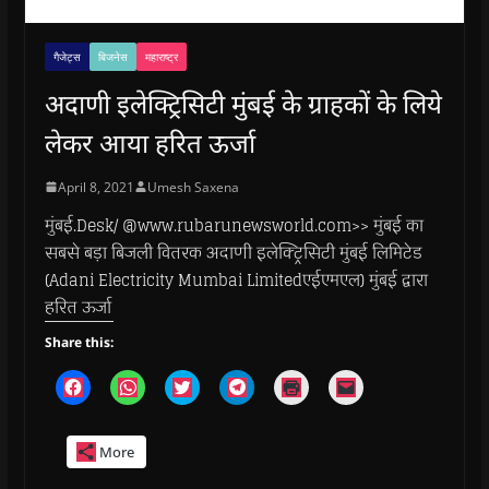
गैजेट्स
बिजनेस
महाराष्ट्र
अदाणी इलेक्ट्रिसिटी मुंबई के ग्राहकों के लिये
लेकर आया हरित ऊर्जा
April 8, 2021
Umesh Saxena
मुंबई.Desk/ @www.rubarunewsworld.com>> मुंबई का
सबसे बड़ा बिजली वितरक अदाणी इलेक्ट्रिसिटी मुंबई लिमिटेड
(Adani Electricity Mumbai Limitedएईएमएल) मुंबई द्वारा
हरित ऊर्जा
Share this:
C
C
C
C
C
C
l
l
l
l
l
l
i
i
i
i
i
i
c
c
c
c
c
c
k
k
k
k
k
k
More
t
t
t
t
t
t
o
o
o
o
o
o
s
s
s
s
p
e