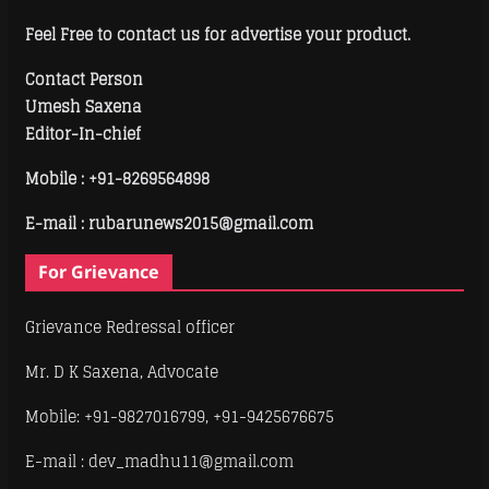
Feel Free to contact us for advertise your product.
Contact Person
Umesh Saxena
Editor-In-chief
Mobile :
+91-8269564898
E-mail : rubarunews2015@gmail.com
For Grievance
Grievance Redressal officer
Mr. D K Saxena, Advocate
Mobile: +91-9827016799, +91-9425676675
E-mail : dev_madhu11@gmail.com