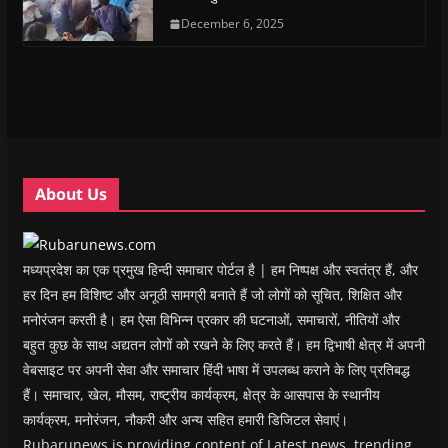
e
e
n
e
n
d
n
n
s
December 6, 2025
n
d
(
s
s
i
s
o
O
i
i
n
i
w
p
n
n
n
n
)
e
n
n
e
n
n
e
e
w
e
s
w
w
w
w
i
w
w
i
w
n
i
i
n
i
n
n
n
d
n
e
d
d
o
d
w
o
o
w
o
w
w
w
)
w
i
About Us
)
)
)
n
d
o
w
)
मध्यप्रदेश का एक प्रमुख हिन्दी समाचार पोर्टल है | हम निष्पक्ष और स्वतंत्र हैं, और
हर दिन हम विशिष्ट और अनूठी सामग्री बनाते हैं जो लोगों को सूचित, शिक्षित और
मनोरंजन करती है। हम ऐसा विभिन्न प्रकार की घटनाओं, समाचारों, नीतियों और
बहुत कुछ के साथ अद्यतन लोगों को रखने के लिए करते हैं। हम द्विभाषी क्षेत्र में अपनी
वेबसाइट पर अपनी सेवा और समाचार हिंदी भाषा में उपलब्ध कराने के लिए प्रतिबद्ध
हैं। समाचार, खेल, मौसम, राष्ट्रीय कार्यक्रम, क्षेत्र के आसपास के स्थानीय
कार्यक्रम, मनोरंजन, नौकरी और अन्य सहित हमारी डिजिटल सेवाएं।
Rubarunews is providing content of Latest news, trending