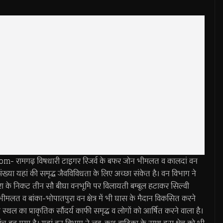
- रामगढ़ विषधारी टाइगर रिजर्व के बफर जोन भीमलत व कालदां वन
 संख्या यहां की समृद्ध जैवविविधता के लिए अच्छा संकेत है। वन विभाग ने
ुरा के निकट तीन सौ बीघा वनभूमि पर विलायती बम्बूल हटाकर सिल्वी
भीमलत व बांका-भोपातपुरा वन क्षेत्र में भी घास के मैदान विकसित करने
 स्थल का प्राकृतिक सौंदर्य काफी समृद्ध व लोगों को आर्षित करने वाला है।