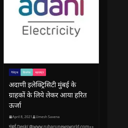
गैजेट्स
बिजनेस
महाराष्ट्र
अदाणी इलेक्ट्रिसिटी मुंबई के
ग्राहकों के लिये लेकर आया हरित
ऊर्जा
April 8, 2021
Umesh Saxena
मुंबई.Desk/ @www.rubarunewsworld.com>>