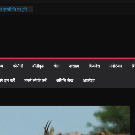
थ पुण्यतिथि पर हुये
 पाठ में भक्ति रस में
ाज को केवल वोट बैंक
नहीं दी – सैफी
 जितेन्द्र को मौके
मांतरण
पर हुआ 26 यूनिट
थ्य
कोरोनॉ
बॉलीवुड
खेल
क्राइम
बिजनेस
मनोरंजन
शि
्रशासन की तत्परता:
प्रमाण-पत्र
ॉग इन करें
हमसे संपर्क करें
अतिथि लेख
आर्काइव