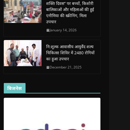
शक्ति दिवस” पर बच्चों, किशोरी
w
w
w
w
i
w
w
i
w
n
बालिकाओं और महिलाओं की हुई
i
i
n
i
n
n
n
d
n
e
एनीमिया की स्क्रीनिंग, मिला
d
d
o
d
w
उपचार
o
o
w
o
w
w
w
)
w
i
)
)
)
n
January 14, 2026
d
o
w
)
नि:शुल्क आवासीय आयुर्वेद शल्य
चिकित्सा शिविर में 2480 रोगियों
का हुआ उपचार
December 21, 2025
बिजनेस