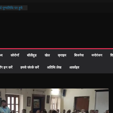
थ पुण्यतिथि पर हुये
 पाठ में भक्ति रस में
ाज को केवल वोट बैंक
नहीं दी – सैफी
 जितेन्द्र को मौके
मांतरण
पर हुआ 26 यूनिट
थ्य
कोरोनॉ
बॉलीवुड
खेल
क्राइम
बिजनेस
मनोरंजन
शि
्रशासन की तत्परता:
प्रमाण-पत्र
ॉग इन करें
हमसे संपर्क करें
अतिथि लेख
आर्काइव