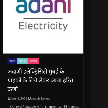
गैजेट्स
बिजनेस
महाराष्ट्र
अदाणी इलेक्ट्रिसिटी मुंबई के
ग्राहकों के लिये लेकर आया हरित
ऊर्जा
April 8, 2021
Umesh Saxena
मुंबई.Desk/ @www.rubarunewsworld.com>>