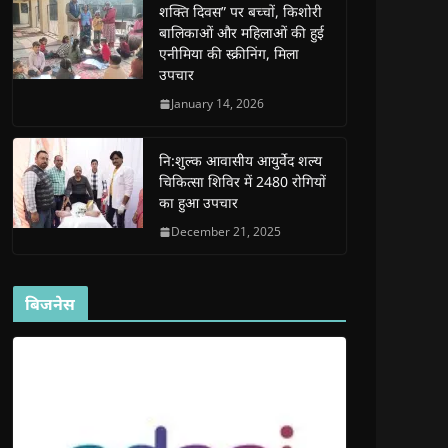
शक्ति दिवस” पर बच्चों, किशोरी
w
w
w
w
i
w
w
i
w
n
बालिकाओं और महिलाओं की हुई
i
i
n
i
n
n
n
d
n
e
एनीमिया की स्क्रीनिंग, मिला
d
d
o
d
w
उपचार
o
o
w
o
w
w
w
)
w
i
)
)
)
n
January 14, 2026
d
o
w
)
नि:शुल्क आवासीय आयुर्वेद शल्य
चिकित्सा शिविर में 2480 रोगियों
का हुआ उपचार
December 21, 2025
बिजनेस