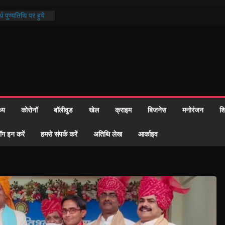
थ पुण्यतिथि पर हुये
 पाठ में भक्ति रस में
ाज को केवल वोट बैंक
नहीं दी – सैफी
 जितेन्द्र को मौके
मांतरण
पर हुआ 26 यूनिट
थ्य
कोरोनॉ
बॉलीवुड
खेल
क्राइम
बिजनेस
मनोरंजन
शि
्रशासन की तत्परता:
प्रमाण-पत्र
ॉग इन करें
हमसे संपर्क करें
अतिथि लेख
आर्काइव