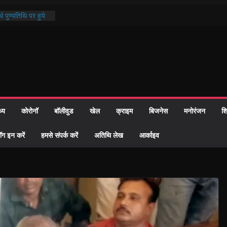
्रशासन की तत्परता:
प्रमाण-पत्र
थ पुण्यतिथि पर हुये
 पाठ में भक्ति रस में
ाज को केवल वोट बैंक
नहीं दी – सैफी
 जितेन्द्र को मौके
मांतरण
थ्य
कोरोनॉ
बॉलीवुड
खेल
क्राइम
बिजनेस
मनोरंजन
शि
पर हुआ 26 यूनिट
ॉग इन करें
हमसे संपर्क करें
अतिथि लेख
आर्काइव